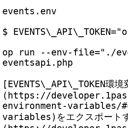
events.env

$ EVENTS\_API\_TOKEN="o
op run --env-file="./ev
eventsapi.php

[EVENTS\_API\_TOKEN環
(https://developer.1pas
environment-variables/#
variables)をエクスポート