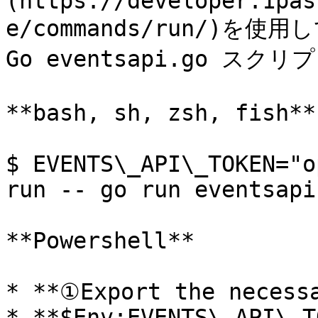
(https://developer.1pas
e/commands/run/)
Go eventsapi.go スク
**bash, sh, zsh, fish**

$ EVENTS\_API\_TOKEN="o
run -- go run eventsapi.
**Powershell**

* **①Export the necessa
* **$Env:EVENTS\_API\_T