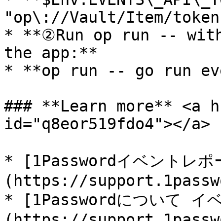
"op\://Vault/Item/token"
* **②Run op run -- with
the app:**

* **op run -- go run ev
### **Learn more** <a h
id="q8eor519fdo4"></a>

* [1Passwordイベント
(https://support.1passw
* [1Passwordについて
(https://support.1passw