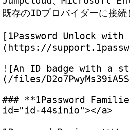
JumpCloud、Microsoft E
既存のIDプロバイダーに接続
[1Password Unlock wit
(https://support.1passw
![An ID badge with a st
(/files/D2o7PwyMs39iA5S
### **1Password Familie
id="id-44sinio"></a>
