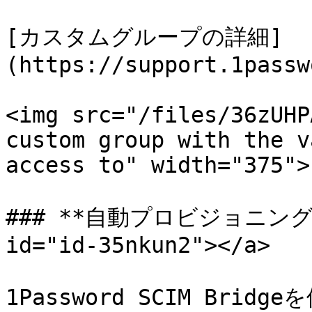
[カスタムグループの詳細]
(https://support.1passw
<img src="/files/36zUHP
custom group with the v
access to" width="375">

### **自動プロビジョニング** <
id="id-35nkun2"></a>

1Password SCIM Br