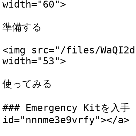
width="60">

準備する

<img src="/files/WaQI2d
width="53">

使ってみる

### Emergency Kitを入手 <
id="nnnme3e9vrfy"></a>
