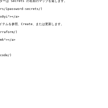
ダーは Secrets の名前のマップを返します。

/1password-secrets/)

x0yi"></a>

テムを参照、Create、または更新します。

raform/)

mk"></a>
