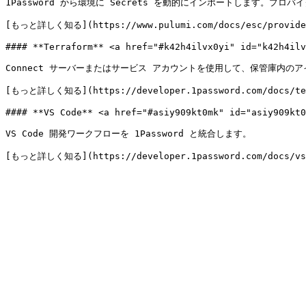
1Password から環境に Secrets を動的にインポートします。プロバイ
[もっと詳しく知る](https://www.pulumi.com/docs/esc/providers
#### **Terraform** <a href="#k42h4ilvx0yi" id="k42h4ilv
Connect サーバーまたはサービス アカウントを使用して、保管庫内のアイ
[もっと詳しく知る](https://developer.1password.com/docs/ter
#### **VS Code** <a href="#asiy909kt0mk" id="asiy909kt0
VS Code 開発ワークフローを 1Password と統合します。
