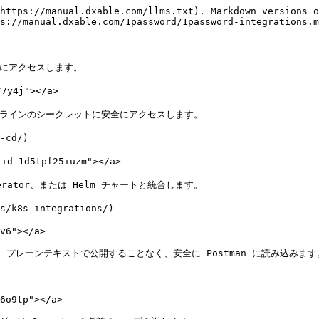
https://manual.dxable.com/llms.txt). Markdown versions o
s://manual.dxable.com/1password/1password-integrations.m
全にアクセスします。

7y4j"></a>

D パイプラインのシークレットに安全にアクセスします。

cd/)

id-1d5tpf25iuzm"></a>

s Operator、または Helm チャートと統合します。

k8s-integrations/)

v6"></a>

トを、プレーンテキストで公開することなく、安全に Postman に読み込みます。
6o9tp"></a>
