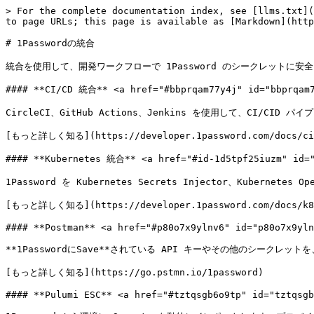
> For the complete documentation index, see [llms.txt](
to page URLs; this page is available as [Markdown](http
# 1Passwordの統合

統合を使用して、開発ワークフローで 1Password のシークレットに安
#### **CI/CD 統合** <a href="#bbprqam77y4j" id="bbprqam7
CircleCI、GitHub Actions、Jenkins を使用して、CI/CI
[もっと詳しく知る](https://developer.1password.com/docs/ci-
#### **Kubernetes 統合** <a href="#id-1d5tpf25iuzm" id="
1Password を Kubernetes Secrets Injector、Kubernete
[もっと詳しく知る](https://developer.1password.com/docs/k8s/
#### **Postman** <a href="#p80o7x9ylnv6" id="p80o7x9yln
**1PasswordにSave**されている API キーやその他のシークレッ
[もっと詳しく知る](https://go.pstmn.io/1password)

#### **Pulumi ESC** <a href="#tztqsgb6o9tp" id="tztqsgb