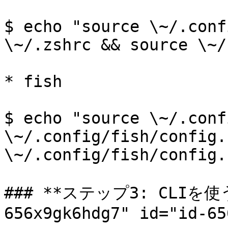
$ echo "source \~/.conf
\~/.zshrc && source \~/
* fish

$ echo "source \~/.conf
\~/.config/fish/config.
\~/.config/fish/config.f
### **ステップ3: CLIを使う*
656x9gk6hdg7" id="id-65