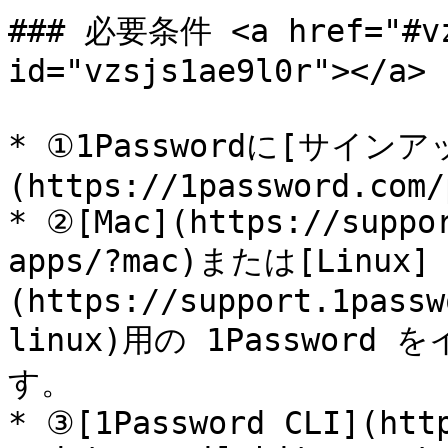
### 必要条件 <a href="#vzs
id="vzsjs1ae9l0r"></a>

* ①1Passwordに[サイ
(https://1password.com/
* ②[Mac](https://suppo
apps/?mac)または[Linux]
(https://support.1passw
linux)用の 1Passwo
す。

* ③[1Password CLI](htt