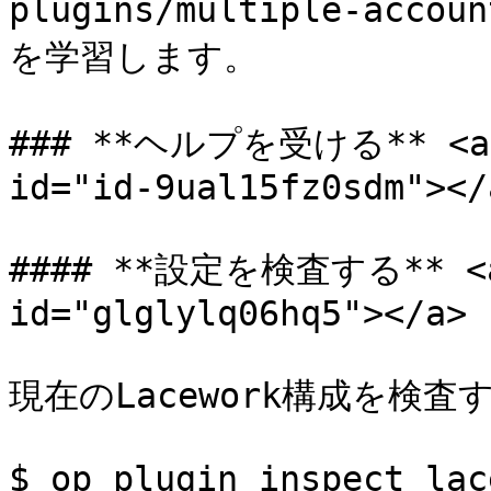
plugins/multiple-a
を学習します。

### **ヘルプを受ける** <a hr
id="id-9ual15fz0sdm"></a
#### **設定を検査する** <a h
id="glglylq06hq5"></a>

現在のLacework構成を検査す
$ op plugin inspect lac