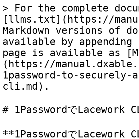
> For the complete docu
[llms.txt](https://manu
Markdown versions of do
available by appending 
page is available as [M
(https://manual.dxable.
1password-to-securely-a
cli.md).

# 1PasswordでLacewor
**1PasswordでLacework