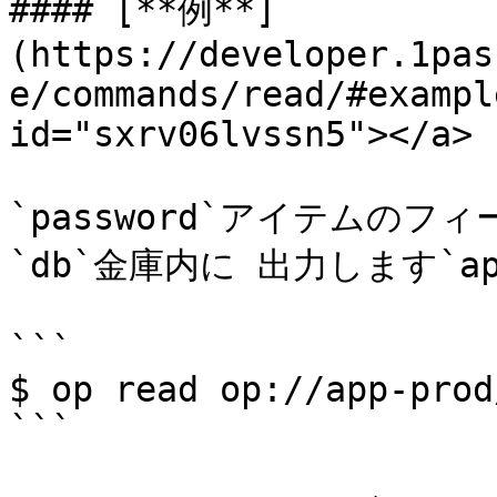
#### [**例**]
(https://developer.1pas
e/commands/read/#exampl
id="sxrv06lvssn5"></a>

`password`アイテムのフ
`db`金庫内に 出力します`app-
```

$ op read op://app-prod
```
