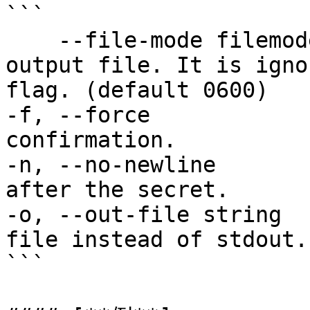
```

    --file-mode filemode   Set filemode for the 
output file. It is igno
flag. (default 0600)

-f, --force            
confirmation.

-n, --no-newline       
after the secret.

-o, --out-file string  
file instead of stdout.

```
