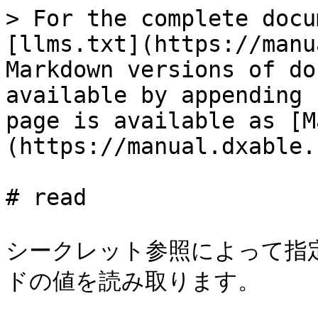
> For the complete docu
[llms.txt](https://manu
Markdown versions of do
available by appending 
page is available as [M
(https://manual.dxable.
# read

シークレット参照によって指定さ
ドの値を読み取ります。
