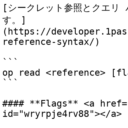
[シークレット参照とクエリ
す。]
(https://developer.1pas
reference-syntax/)

```

op read <reference> [fla
```

#### **Flags** <a href=
id="wryrpje4rv88"></a>
