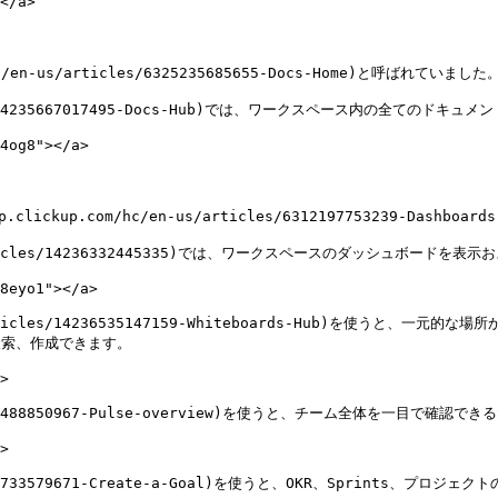
</a>

hc/en-us/articles/6325235685655-Docs-Home)と呼ばれていました。
ticles/14235667017495-Docs-Hub)では、ワークスペース内の全てのドキ
4og8"></a>

p.clickup.com/hc/en-us/articles/6312197753239-Dashboa
n-us/articles/14236332445335)では、ワークスペースのダッシュボードを
8eyo1"></a>

s/articles/14236535147159-Whiteboards-Hub)を使うと、一元的な場
整理、検索、作成できます。

>

ticles/6304488850967-Pulse-overview)を使うと、チーム全体
>

icles/6325733579671-Create-a-Goal)を使うと、OKR、Spr