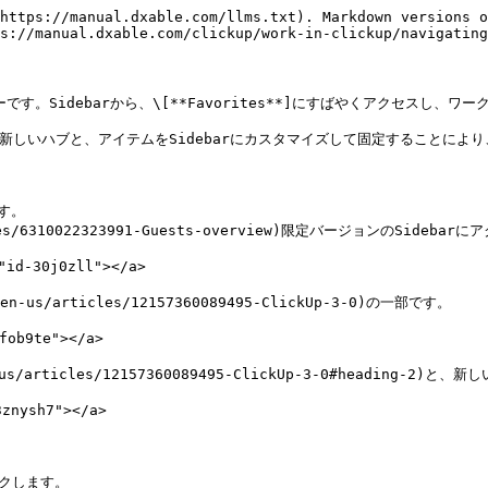
https://manual.dxable.com/llms.txt). Markdown versions o
s://manual.dxable.com/clickup/work-in-clickup/navigating
す。Sidebarから、\[**Favorites**]にすばやくアクセスし、ワ
用の新しいハブと、アイテムをSidebarにカスタマイズして固定することによ
す。

ticles/6310022323991-Guests-overview)限定バージョンのSideba
id-30j0zll"></a>

n-us/articles/12157360089495-ClickUp-3-0)の一部です。

ob9te"></a>

en-us/articles/12157360089495-ClickUp-3-0#headin
nysh7"></a>

クします。
