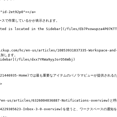
d-2et92p0"></a>

ースで作業しているかが表示されます。

ted is located in the Sidebar](/files/Eb7Pxowupza4P07KTT
加します。

idebar](/files/dxx7YRWa9yyJorO56Wbj)

icles/6308921446935-Home)では最も重要なアイテムのパノラマビュー
>

c/en-us/articles/6326004036887-Notifications-overview
icles/12724229385623-Inbox-3-0-overview)を使うと、ワー