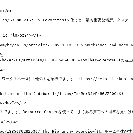
></a>

en-us/articles/6308862167575-Favorites)を使うと、最
="lnxbz9"></a>

.com/hc/en-us/articles/10853931837335-Workspace-and-ac
た。

om/hc/en-us/articles/11583054545303-Toolbar-overvi
a>

ークスペースに[他の人を招待できます](https://help.clickup.com/hc/e
bottom of the Sidebar.](/files/TchRnrN3vF486VZCOCoK)

sv4uv"></a>

アクセスできます。Resource Centerを使って、よくある質問への回答を
"></a>

s/articles/13856392825367-The-Hierarchy-overvi