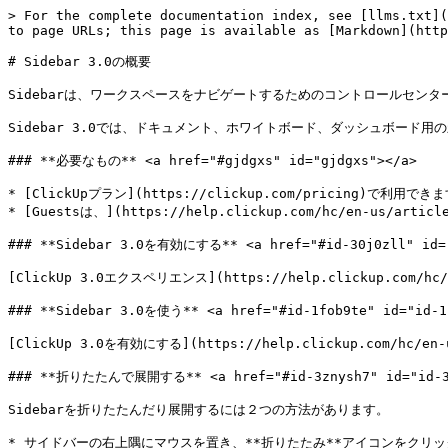
> For the complete documentation index, see [llms.txt](
to page URLs; this page is available as [Markdown](http
# Sidebar 3.0の概要

Sidebarは、ワークスペースをナビゲートするためのコントロールセンターで
Sidebar 3.0では、ドキュメント、ホワイトボード、ダッシュボード
### **必要なもの** <a href="#gjdgxs" id="gjdgxs"></a>

* [ClickUpプラン](https://clickup.com/pricing)で利用できま
* [Guestsは、](https://help.clickup.com/hc/en-us/ar
### **Sidebar 3.0を有効にする** <a href="#id-30j0zll" id="
[ClickUp 3.0エクスペリエンス](https://help.clickup.com/hc/e
### **Sidebar 3.0を使う** <a href="#id-1fob9te" id="id-1f
[ClickUp 3.0を有効にする](https://help.clickup.com/hc/
### **折りたたんで展開する** <a href="#id-3znysh7" id="id-3z
Sidebarを折りたたんだり展開するには２つの方法があります。

* サイドバーの右上隅にマウスを置き、**折りたたみ**アイコンをクリッ