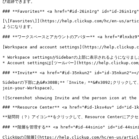
び追跡できます。

### **Favorites** <a href="#id-26in1rg" id="id-26in1rg"
[\[Favorites\]](https://help.clickup.com/hc/
ようになります。

### **ワークスペースとアカウントのアバター** <a href="#lnxbz9" id
[Workspace and account settings](https://help.clickup
* Workspace settingsがSidebarの上部に表示されるようになりまし
* Account settingsは[ツールバー](https://help.clickup.c
### **Invite** <a href="#id-35nkun2" id="id-35nkun2"></
Sidebarの下部にあ&#x308B;**「Invite」**&#x3092;クリックして、ワ
join-your-Workspace)。

![Screenshot showing Invite and the person icon at the 
### **Resource Center** <a href="#id-1ksv4uv" id="id-1k
**疑問符（？）アイコン**をクリックして、Resource Centerに
### **階層を管理する** <a href="#id-44sinio" id="id-44sinio
ClickUpの[階層](https://help.clickup.com/hc/en-u