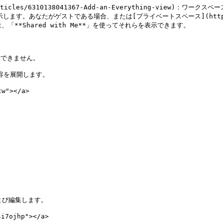
-us/articles/6310138041367-Add-an-Everything-view)：
す。あなたがゲストである場合、または[プライベートスペース](https://help.c
合は、「**Shared with Me**」を使ってそれらを表示できます。

示できません。

容を展開します。

"></a>

および編集します。

7ojhp"></a>
