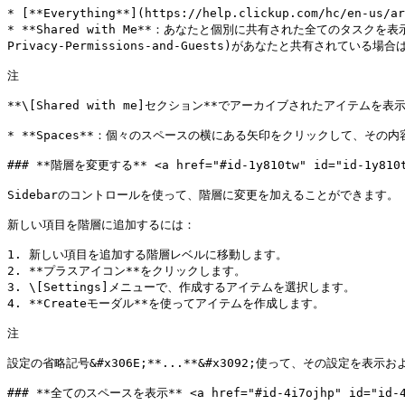
* [**Everything**](https://help.clickup.com/hc/en
* **Shared with Me**：あなたと個別に共有された全てのタスクを表示しま
Privacy-Permissions-and-Guests)があなたと共有されている場
注

**\[Shared with me]セクション**でアーカイブされたアイテムを表
* **Spaces**：個々のスペースの横にある矢印をクリックして、その内
### **階層を変更する** <a href="#id-1y810tw" id="id-1y810tw
Sidebarのコントロールを使って、階層に変更を加えることができます。

新しい項目を階層に追加するには：

1. 新しい項目を追加する階層レベルに移動します。

2. **プラスアイコン**をクリックします。

3. \[Settings]メニューで、作成するアイテムを選択します。

4. **Createモーダル**を使ってアイテムを作成します。

注

設定の省略記号&#x306E;**...**&#x3092;使って、その設定を表示
### **全てのスペースを表示** <a href="#id-4i7ojhp" id="id-4i