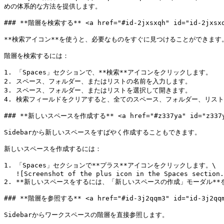
めの体系的な方法を提供します。

### **階層を検索する** <a href="#id-2jxsxqh" id="id-2jxsxqh
**検索アイコン**を使うと、必要なものをすぐに見つけることができます。
階層を検索するには：

1. 「Spaces」セクションで、**検索**アイコンをクリックします。

2. スペース、フォルダー、またはリストの名前を入力します。

3. スペース、フォルダー、またはリストを選択して開きます。

4. 検索フィールドをクリアすると、全てのスペース、フォルダー、リスト
### **新しいスペースを作成する** <a href="#z337ya" id="z337ya
Sidebarから新しいスペースをすばやく作成することもできます。

新しいスペースを作成するには：

1. 「Spaces」セクションで**プラス**アイコンをクリックします。\

   ![Screenshot of the plus icon in the Spaces section.](/files/XtnEjJ2D2p5JZvhROCdL)

2. **新しいスペースをするには、「新しいスペースの作成」モーダル**
### **階層を参照する** <a href="#id-3j2qqm3" id="id-3j2qqm3
Sidebarからワークスペースの階層を直接参照します。
