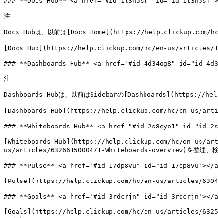
### **Docs Hub** <a href="#id-1t3h5sf" id="id-1t3h5sf">
注

Docs Hubは、以前は[Docs Home](https://help.clickup.com/
[Docs Hub](https://help.clickup.com/hc/en-us/ar
### **Dashboards Hub** <a href="#id-4d34og8" id="id-4d3
注

Dashboards Hubは、以前はSidebarの[Dashboards](https://hel
[Dashboards Hub](https://help.clickup.com/hc/e
### **Whiteboards Hub** <a href="#id-2s8eyo1" id="id-2s
[Whiteboards Hub](https://help.clickup.com/hc/en-u
us/articles/6326615000471-Whiteboards-overview)を
### **Pulse** <a href="#id-17dp8vu" id="id-17dp8vu"></a
[Pulse](https://help.clickup.com/hc/en-us/ar
### **Goals** <a href="#id-3rdcrjn" id="id-3rdcrjn"></a
[Goals](https://help.clickup.com/hc/en-us/art