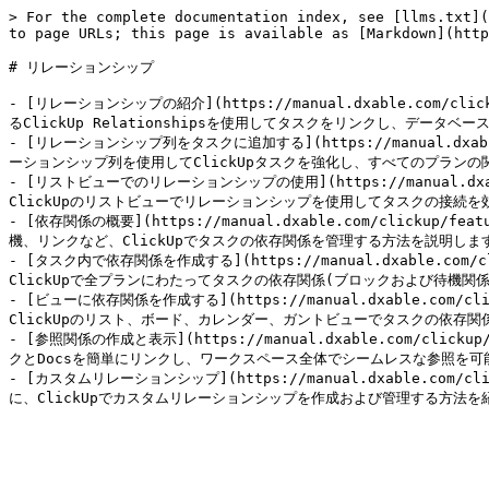
> For the complete documentation index, see [llms.txt](
to page URLs; this page is available as [Markdown](http
# リレーションシップ

- [リレーションシップの紹介](https://manual.dxable.com/clic
るClickUp Relationshipsを使用してタスクをリンクし、データベ
- [リレーションシップ列をタスクに追加する](https://manual.dxable.co
ーションシップ列を使用してClickUpタスクを強化し、すべてのプランの
- [リストビューでのリレーションシップの使用](https://manual.dxable.
ClickUpのリストビューでリレーションシップを使用してタスクの接続
- [依存関係の概要](https://manual.dxable.com/clickup/fea
機、リンクなど、ClickUpでタスクの依存関係を管理する方法を説明します
- [タスク内で依存関係を作成する](https://manual.dxable.com/click
ClickUpで全プランにわたってタスクの依存関係(ブロックおよび待機関
- [ビューに依存関係を作成する](https://manual.dxable.com/clicku
ClickUpのリスト、ボード、カレンダー、ガントビューでタスクの依存関
- [参照関係の作成と表示](https://manual.dxable.com/clickup/fe
クとDocsを簡単にリンクし、ワークスペース全体でシームレスな参照を可
- [カスタムリレーションシップ](https://manual.dxable.com/cli