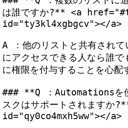
### **Q ：複数のリス
は誰ですか?** <a href="#ty
id="ty3kl4xgbgcv"></a>

A ：他のリストと共有されて
にアクセスできる人なら誰で
に権限を付与することを心配す
### **Q ：Automati
スクはサポートされますか?** <a 
id="qy0co4mxh5ww"></a>
