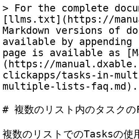
> For the complete docu
[llms.txt](https://manu
Markdown versions of do
available by appending 
page is available as [M
(https://manual.dxable.
clickapps/tasks-in-mult
multiple-lists-faq.md).

# 複数のリスト内のタスクのFA
複数のリストでのTasksの使