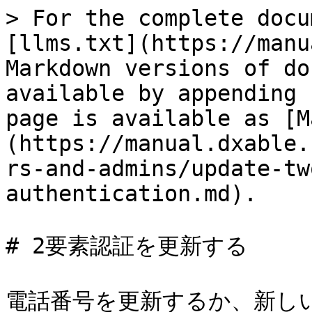
> For the complete docu
[llms.txt](https://manu
Markdown versions of do
available by appending 
page is available as [M
(https://manual.dxable.
rs-and-admins/update-tw
authentication.md).

# 2要素認証を更新する

電話番号を更新するか、新し