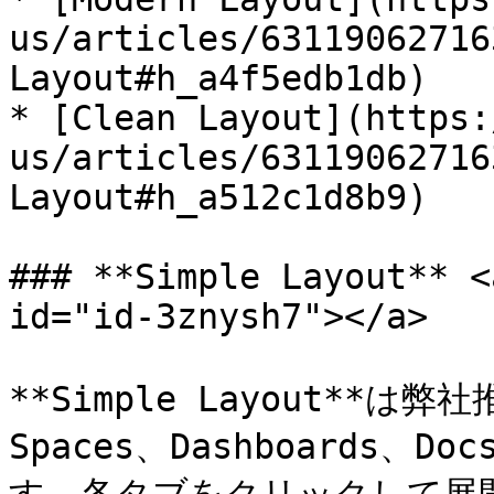
us/articles/63119062716
Layout#h_a4f5edb1db)

* [Clean Layout](https:
us/articles/63119062716
Layout#h_a512c1d8b9)

### **Simple Layout** <
id="id-3znysh7"></a>

**Simple Layout**
Spaces、Dashboards、