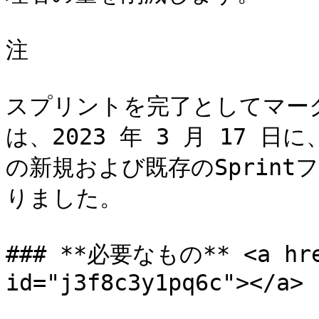
注

スプリントを完了としてマーク
は、2023 年 3 月 17 日
の新規および既存のSprin
りました。

### **必要なもの** <a href
id="j3f8c3y1pq6c"></a>
