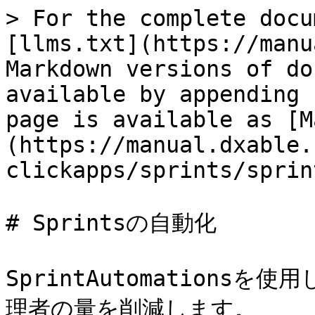
> For the complete docu
[llms.txt](https://manu
Markdown versions of do
available by appending 
page is available as [M
(https://manual.dxable.
clickapps/sprints/sprin
# Sprintsの自動化

SprintAutomation
理者の量を削減します。
