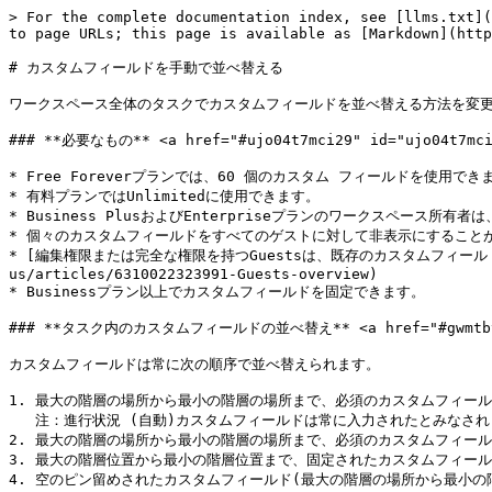
> For the complete documentation index, see [llms.txt](
to page URLs; this page is available as [Markdown](http
# カスタムフィールドを手動で並べ替える

ワークスペース全体のタスクでカスタムフィールドを並べ替える方法を変更
### **必要なもの** <a href="#ujo04t7mci29" id="ujo04t7mci2
* Free Foreverプランでは、60 個のカスタム フィールドを使用できま
* 有料プランではUnlimitedに使用できます。

* Business PlusおよびEnterpriseプランのワークスペース
* 個々のカスタムフィールドをすべてのゲストに対して非表示にすることが
* [編集権限または完全な権限を持つGuestsは、既存のカスタムフィールドを編
us/articles/6310022323991-Guests-overview)

* Businessプラン以上でカスタムフィールドを固定できます。

### **タスク内のカスタムフィールドの並べ替え** <a href="#gwmtbv1s97
カスタムフィールドは常に次の順序で並べ替えられます。

1. 最大の階層の場所から最小の階層の場所まで、必須のカスタムフィール
   注：進行状況 (自動)カスタムフィールドは常に入力されたとみなされます。

2. 最大の階層の場所から最小の階層の場所まで、必須のカスタムフィール
3. 最大の階層位置から最小の階層位置まで、固定されたカスタムフィール
4. 空のピン留めされたカスタムフィールド(最大の階層の場所から最小の階