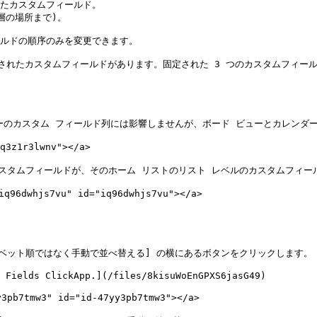
たカスタムフィールド。

の場所まで)。

ルドの順序のみを変更できます。

固定されたカスタムフィールドがあります。固定された 3 つのカスタムフィー
ーのカスタム フィールド列には影響しませんが、ボード ビューとカレンダー
3z1r3lwnv"></a>

スタムフィールドが、そのホーム リストのリスト レベルのカスタムフィール
hjs7vu" id="iq96dwhjs7vu"></a>

ファベット順ではなく手動で並べ替える] の横にあるボタンをクリックします。

 Fields ClickApp.](/files/8kisuWoEnGPXS6jasG49)

tmw3" id="id-47yy3pb7tmw3"></a>
