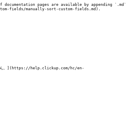
f documentation pages are available by appending `.md` 
tom-fields/manually-sort-custom-fields.md).

s://help.clickup.com/hc/en-