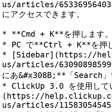
us/articles/65336956403
にアクセスできます。

* **Cmd + K**を押します。
* PC で**Ctrl + K**を
* [Sidebar](https://hel
us/articles/630908985
にあ&#x308B;**「Search
* ClickUp 3.0 を使用
(https://help.clickup.c
us/articles/11583054545