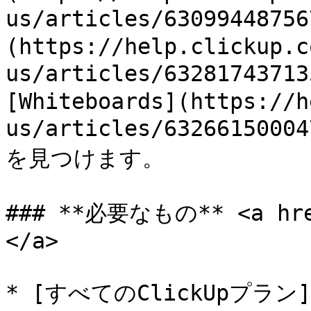
us/articles/6309944875
(https://help.clickup.c
us/articles/6328174371
[Whiteboards](https://h
us/articles/6326615000
を見つけます。

### **必要なもの** <a href
</a>

* [すべてのClickUpプラン]