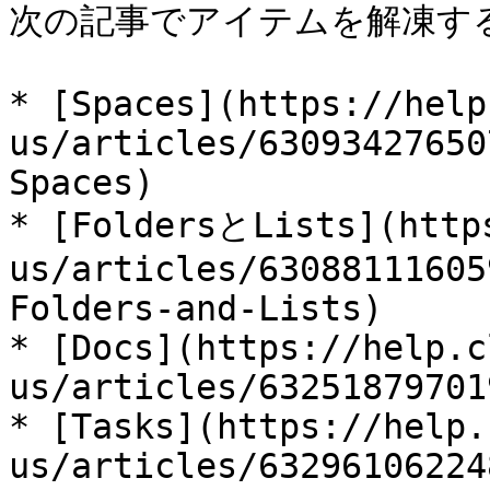
次の記事でアイテムを解凍する
* [Spaces](https://help
us/articles/63093427650
Spaces)

* [FoldersとLists](http
us/articles/63088111605
Folders-and-Lists)

* [Docs](https://help.c
us/articles/63251879701
* [Tasks](https://help.
us/articles/63296106224