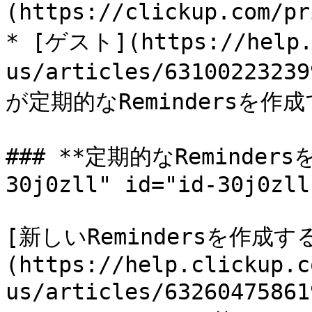
(https://clickup.com
* [ゲスト](https://help.
us/articles/631002232
が定期的なRemindersを作成
### **定期的なReminders
30j0zll" id="id-30j0zll
[新しいRemindersを作成す
(https://help.clickup.c
us/articles/6326047586