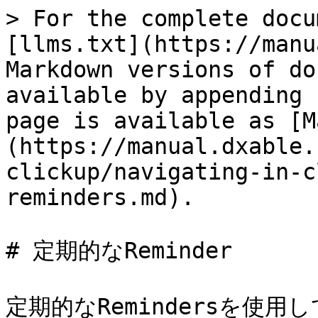
> For the complete docu
[llms.txt](https://manu
Markdown versions of do
available by appending 
page is available as [M
(https://manual.dxable.
clickup/navigating-in-c
reminders.md).

# 定期的なReminder

定期的なRemindersを使