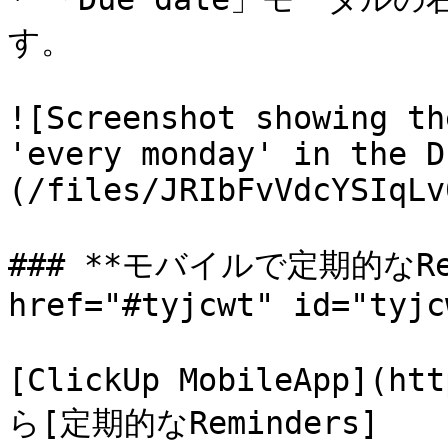
す。

![Screenshot showing th
'every monday' in the D
(/files/JRIbFvVdcYSIqLv
### **モバイルで定期的なRem
href="#tyjcwt" id="tyjc
[ClickUp MobileApp](ht
ら[定期的なReminders]