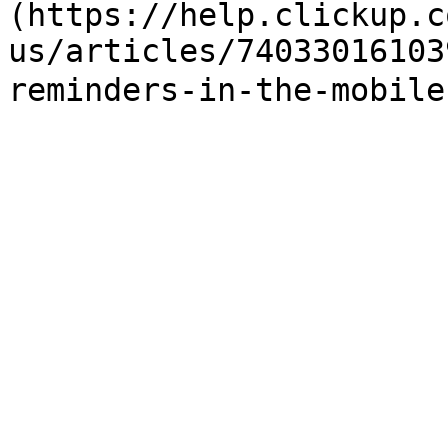
(https://help.clickup.c
us/articles/74033016103