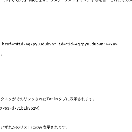
id-4g7py03d0b9n" id="id-4g7py03d0b9n"></a>

。

スクがそのリンクされたTasksタブに表示されます。

XP63Fd7vib1hSo2W)

いずれかのリストにのみ表示されます。
