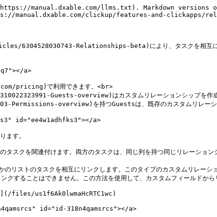
https://manual.dxable.com/llms.txt). Markdown versions o
s://manual.dxable.com/clickup/features-and-clickapps/rel
us/articles/6304528030743-Relationships-beta)
7"></a>

om/pricing)で利用できます。<br>

rticles/6310022323991-Guests-overview)はカスタムリレーショ
9225399703-Permissions-overview)を持つGuestsは、既存のカスタ
 id="ee4w1adhfks3"></a>

ります。

く、2 つのタスクを関連付けます。両方のタスクは、同じ列を持つ同じリレーシ
いずれかのリストのタスクを相互にリンクします。このタイプのカスタムリレーシ
ンクすることはできません。この方法を使用して、カスタムフィールドからリ
](/files/us1f6Ak0lwmaHcRTC1wc)

srcs" id="id-318n4qamsrcs"></a>
