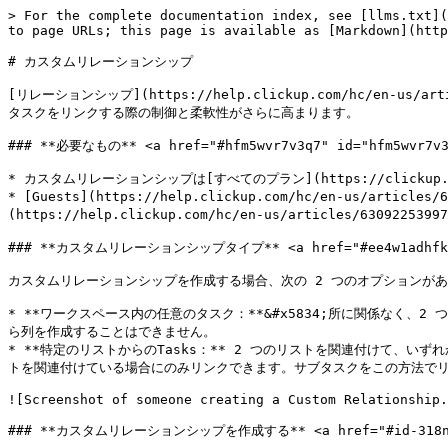
> For the complete documentation index, see [llms.txt](
to page URLs; this page is available as [Markdown](http
# カスタムリレーションシップ

[リレーションシップ](https://help.clickup.com/hc/en-
タスクをリンクする際の制御と柔軟性がさらに高まります。

### **必要なもの** <a href="#hfm5wvr7v3q7" id="hfm5wvr7v3q
* カスタムリレーションシップは[すべてのプラン](https://clickup.c
* [Guests](https://help.clickup.com/hc/en-us/a
(https://help.clickup.com/hc/en-us/articles/630
### **カスタムリレーションシップタイプ** <a href="#ee4w1adhfks3"
カスタムリレーションシップを作成する場合、次の 2 つのオプションがあ
* **ワークスペース内の任意のタスク：**&#x5834;所に関係な
ら列を作成することはできません。

* **特定のリストからのTasks：** 2 つのリストを関連付けて、
トを関連付けている場合にのみリンクできます。サブタスクをこの方法でリ
![Screenshot of someone creating a Custom Relationship.
### **カスタムリレーションシップを作成する** <a href="#id-318n4qam