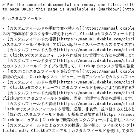
> For the complete documentation index, see [llms.txt](
to page URLs; this page is available as [Markdown](http
# カスタムフィールド

- [カスタムフィールドを手動で並べ替える](https://manual.dxable.c
ス内で効率的にタスクを並べ替えるために、ClickUpカスタムフィールド
- [カスタムフィールドの概要](https://manual.dxable.com/clic
カスタムフィールドを使用してClickUpワークスペースをカスタマイズす
- [カスタムフィールドの作成](https://manual.dxable.com/clic
に、ClickUpでカスタムフィールドを作成および管理する方法を説明します
- [カスタムフィールドタイプ](https://manual.dxable.com/cli
なカスタムフィールド タイプを使用して、ClickUpでのタスク管理を強化
- [タスクにカスタムフィールドを設定する](https://manual.dxable.co
管理のために、ClickUpタスク、ビュー、一括アクションでカスタムフィ
- [カスタムフィールドを表示](https://manual.dxable.com/cli
て、ClickUpタスクとビューでカスタムフィールドを表示および管理する
- [カスタムフィールドの編集](https://manual.dxable.com/cli
ClickUpでカスタムフィールドを編集、固定、管理する方法を説明します。
- [カスタムフィールドの管理](https://manual.dxable.com/clic
ClickUpでカスタムフィールドを管理、必須、非表示、並べ替える方法を説
- [既存のカスタムフィールドを新しい場所に追加する](https://manual.dxable
ClickUpマニュアル｜ClickUpで既存のカスタムフィールドを新しい
- [カスタムフィールドによるタスクの検索、並べ替え、フィルタリング](https://ma
fields.md): ClickUpマニュアル｜カスタムフィールドを使用