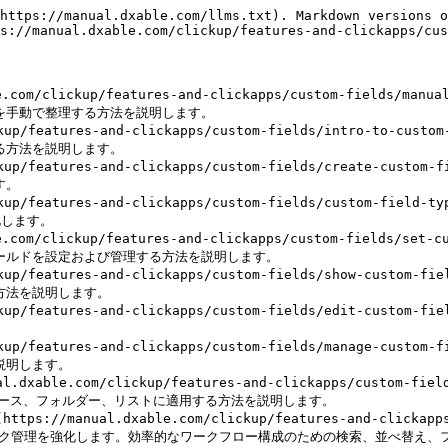
https://manual.dxable.com/llms.txt). Markdown versions o
s://manual.dxable.com/clickup/features-and-clickapps/cus
om/clickup/features-and-clickapps/custom-fields/man
を手動で整理する方法を説明します。

kup/features-and-clickapps/custom-fields/intro-to
る方法を説明します。

kup/features-and-clickapps/custom-fields/create-c
。

ckup/features-and-clickapps/custom-fields/custom-
します。

m/clickup/features-and-clickapps/custom-fields/set
ールドを設定および管理する方法を説明します。

ckup/features-and-clickapps/custom-fields/show-cu
方法を説明します。

ckup/features-and-clickapps/custom-fields/edit-cu


kup/features-and-clickapps/custom-fields/manage-c
明します。

.com/clickup/features-and-clickapps/custom-fields/ad
スペース、フォルダー、リストに適用する方法を説明します。

nual.dxable.com/clickup/features-and-clickapps/cust
してタスク管理を強化します。効率的なワークフロー構成のための検索、並べ替え、