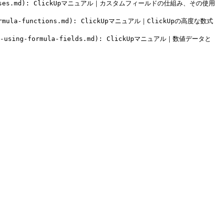
fields-uses.md): ClickUpマニュアル｜カスタムフィールドの仕組み、その使用
-formula-functions.md): ClickUpマニュアル｜ClickUpの高度な数式
ate-using-formula-fields.md): ClickUpマニュアル｜数値データと