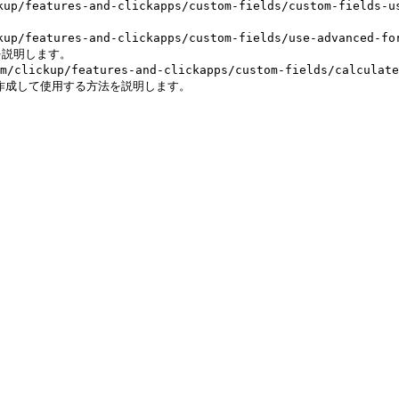
ckup/features-and-clickapps/custom-fields/custom-


/features-and-clickapps/custom-fields/use-advanced
説明します。

lickup/features-and-clickapps/custom-fields/calcul