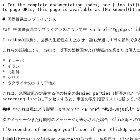
> For the complete documentation index, see [llms.txt](
to page URLs; this page is available as [Markdown](http
# 国際貿易コンプライアンス

### **国際貿易コンプライアンスについて** <a href="#gjdgxs" id="
ClickUpの目標は、世界の生産性を向上させ、誰もが週に１日を節約で
これらの規制により、当社は、以下の禁輸国および地域の企業または個人に、
* キューバ

* イラン

* 北朝鮮

* シリア

* ウクライナのクリミア地方

これは、米国政府が定義する他の特定のdenied parties（拒否された当事者
screening-list)にアクセスすると、米国の取引拒否リストに載って
### **これは私にどう影響しますか？** <a href="#id-30j0zll" id="
次のメッセージまたは同様のメッセージが表示された場合、ClickUpへの
![Screenshot of message you'll see if your ClickUp acce
[規約](https://clickup.com/terms)に従い、お客様は