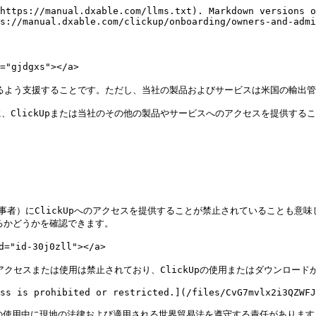
https://manual.dxable.com/llms.txt). Markdown versions o
s://manual.dxable.com/clickup/onboarding/owners-and-admi
gjdgxs"></a>

きるよう支援することです。ただし、当社の製品およびサービスは米国の輸出管
ClickUpまたは当社のその他の製品やサービスへのアクセスを提供するこ
）にClickUpへのアクセスを提供することが禁止されていることも意味します。[この
いるかどうかを確認できます。

id-30j0zll"></a>

アクセスまたは使用は禁止されており、ClickUpの使用またはダウンロード
ss is prohibited or restricted.](/files/CvG7mvlx2i3QZWFJ
、ClickUpの使用中に現地の法律および適用される世界貿易法を遵守する責任があ