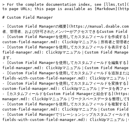
> For the complete documentation index, see [llms.txt](
to page URLs; this page is available as [Markdown](http
# Custom Field Manager

- [Custom Field Managerの概要](https://manual.dxable.co
者、管理者、および許可されたメンバーがアクセスできるCustom Field 
- [Custom Field Managerを使用してカスタムフィールドを作成する](https:
custom-field-manager.md): ClickUpマニュアル｜所有者
- [Custom Field Managerを使用してカスタムフィールドを表示する](https:
field-manager.md): ClickUpマニュアル｜Custom F
ます。

- [Custom Field Managerを使用してカスタムフィールドを編集する](https:
field-manager.md): ClickUpマニュアル｜Custom Fiel
- [Custom Field Managerを使用してカスタムフィールドを追加または移動する](
fields-with-custom-field-manager.md): ClickU
- [Custom Field Managerを使用してカスタムフィールドを変換する](https:
custom-field-manager.md): ClickUpマニュアル｜データ
- [カスタムフィールドをCustom Field Managerと結合する](https://man
manager.md): ClickUpマニュアル｜ワークスペースデータを整理
- [Custom Field Managerを使用してカスタムフィールドを複製する](https:
custom-field-manager.md): ClickUpマニュアル｜Cust
- [Custom Field Managerでリレーションシップカスタムフィールドを使用する]