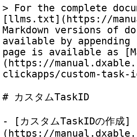
> For the complete docu
[llms.txt](https://manu
Markdown versions of do
available by appending 
page is available as [M
(https://manual.dxable.
clickapps/custom-task-i
# カスタムTaskID

- [カスタムTaskIDの作成]
(https://manual.dxable.