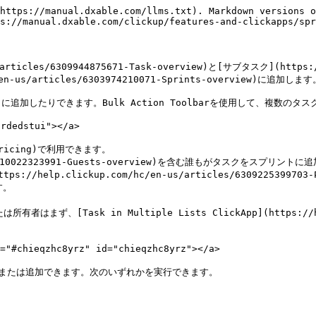
https://manual.dxable.com/llms.txt). Markdown versions o
s://manual.dxable.com/clickup/features-and-clickapps/spr
icles/6309944875671-Task-overview)と[サブタスク](https://h
/en-us/articles/6303974210071-Sprints-overview)に追加します。
加したりできます。Bulk Action Toolbarを使用して、複数のタ
dedstui"></a>

/pricing)で利用できます。

es/6310022323991-Guests-overview)を含む誰もがタスクをスプリント
sk in Multiple Lists ClickApp](https://help.cli
eqzhc8yrz" id="chieqzhc8yrz"></a>

または追加できます。次のいずれかを実行できます。
