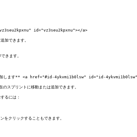
2kpxnu" id="vz3seu2kpxnu"></a>

追加できます。

 href="#id-4ykvmi1b0lsw" id="id-4ykvmi1b0lsw">
在のスプリントに移動または追加できます。

するには：
