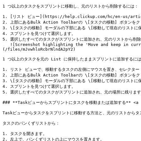
1 つ以上のタスクをスプリントに移動し、元のリストから削除するには：

1. [リスト ビュー](https://help.clickup.com/hc/en-u
2. 上部にあるBulk Action Toolbarの \[タスクの移動] ボタンを
3. \[タスクの移動] モーダルの下部にある \[移動して現在のリストに
4. スプリントを見つけて選択します。

5. 選択したすべてのタスクがスプリントに追加され、元のリストから削除さ
   ![Screenshot highlighting the 'Move and keep in current List' option when adding tasks to a Sprint from the bulk action toolbar. width=]
(/files/mJvwhloRcbrNlndA2pY2)

1 つ以上のタスクを元の List に保持したままスプリントに追加するには
1. リスト ビューで、移動するタスクの左側にマウスを置き、セレクター
2. 上部にあるBulk Action Toolbarの \[タスクの移動] ボタンを
3. \[タスクの移動] モーダルの下部にある \[移動して現在のリストに
4. スプリントを見つけて選択します。

5. 選択したすべてのタスクがスプリントに追加され、元の場所に残ります
### **Taskビューからスプリントにタスクを移動または追加する** <a href="#
Taskビューからタスクをスプリントに移動する方法と、元のリストからタス
タスクのパンくずリストから：

1. タスクを開きます。

2. 左上で、パンくずリストの上にマウスを置きます。
