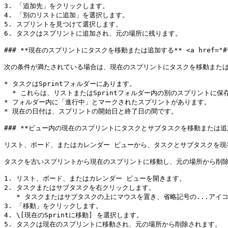
3. 「追加先」をクリックします。

4. 「別のリストに追加」を選択します。

5. スプリントを見つけて選択します。

6. タスクはスプリントに追加され、元の場所に残ります。

### **現在のスプリントにタスクを移動または追加する** <a href="#vz3seu
次の条件が満たされている場合は、現在のスプリントにタスクを移動または
* タスクはSprintフォルダーにあります。

  * これらは、リストまたはSprintフォルダー内の別のスプリントに保存できます。

* フォルダー内に「進行中」とマークされたスプリントがあります。

* 現在の日付は、スプリントの開始日と終了日の間です。

### **ビュー内の現在のスプリントにタスクとサブタスクを移動または追加します** <a
リスト、ボード、またはカレンダー ビューから、タスクとサブタスクを現
タスクを古いスプリントから現在のスプリントに移動し、元の場所から削除
1. リスト、ボード、またはカレンダー ビューを開きます。

2. タスクまたはサブタスクを右クリックします。

   * タスクまたはサブタスクの上にマウスを置き、省略記号の...アイコンをクリックすることもできます。

3. 「移動」をクリックします。

4. \[現在のSprintに移動] を選択します。

5. タスクは現在のスプリントに移動され、元の場所から削除されます。
