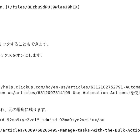
ックスをオンにします。

ickup.com/hc/en-us/articles/6312102752791-Automa
-us/articles/6312097314199-Use-Automation-Actions)を
され、元の場所に残ります。

a9iye2vcl" id="id-92ma9iye2vcl"></a>

/en-us/articles/6309768265495-Manage-tasks-with-the