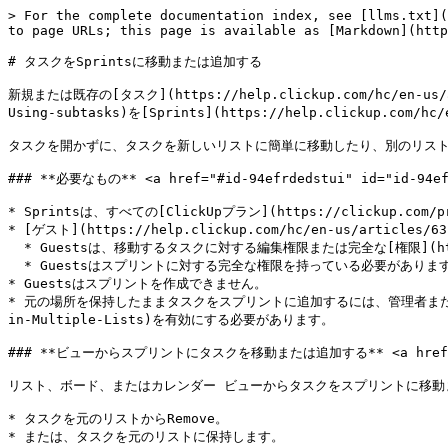
> For the complete documentation index, see [llms.txt](
to page URLs; this page is available as [Markdown](http
# タスクをSprintsに移動または追加する

新規または既存の[タスク](https://help.clickup.com/hc/en-us/art
Using-subtasks)を[Sprints](https://help.clickup.com/hc
タスクを開かずに、タスクを新しいリストに簡単に移動したり、別のリストに追
### **必要なもの** <a href="#id-94efrdedstui" id="id-94efr
* Sprintsは、すべての[ClickUpプラン](https://clickup.com
* [ゲスト](https://help.clickup.com/hc/en-us/articl
  * Guestsは、移動するタスクに対する編集権限または完全な[権限](https://help.clickup.com/hc/en-us/articles/6309225399703-Permissions-overview)を持っている必要があります。

  * Guestsはスプリントに対する完全な権限を持っている必要があります。

* Guestsはスプリントを作成できません。

* 元の場所を保持したままタスクをスプリントに追加するには、管理者または所有者はまず、[Ta
in-Multiple-Lists)を有効にする必要があります。

### **ビューからスプリントにタスクを移動または追加する** <a href="#chi
リスト、ボード、またはカレンダー ビューからタスクをスプリントに移動
* タスクを元のリストからRemove。

* または、タスクを元のリストに保持します。
