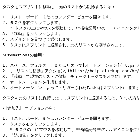
タスクをスプリントに移動し、元のリストから削除するには：

1. リスト、ボード、またはカレンダー ビューを開きます。

2. タスクを右クリックします。

   * タスクの上にマウスを移動して、**省略記号**の...アイコンをクリックすることもできます。

3. 「移動」をクリックします。

4. スプリントを見つけて選択します。

5. タスクはスプリントに追加され、元のリストから削除されます。

Automationsの使用：

1. スペース、フォルダー、またはリストで[オートメーション](https://help.cl
2. [「リストに移動」アクション](https://help.clickup.com/hc/en
3. 「移動して現在のリストに保持」チェックボックスをオフにします。

4. オートメーションを作成します。

5. オートメーションによってトリガーされたTasksはスプリントに追加
タスクを元のリストに保持したままスプリントに追加するには、3 つの方法
\[追加先] オプションから：

1. リスト、ボード、またはカレンダー ビューを開きます。

2. タスクを右クリックします。

   * タスクの上にマウスを移動して、**省略記号**の...アイコンをクリックすることもできます。

3. 「追加先」をクリックします。
