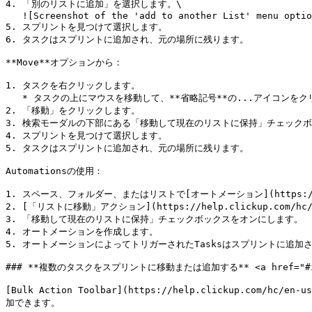
4. 「別のリストに追加」を選択します。\

   ![Screenshot of the 'add to another List' menu option.](/files/QLzbuSdPUl9WlaeJ9hEX)

5. スプリントを見つけて選択します。

6. タスクはスプリントに追加され、元の場所に残ります。

**Move**オプションから：

1. タスクを右クリックします。

   * タスクの上にマウスを移動して、**省略記号**の...アイコンをクリックすることもできます。

2. 「移動」をクリックします。

3. 検索モーダルの下部にある「移動して現在のリストに保持」チェックボ
4. スプリントを見つけて選択します。

5. タスクはスプリントに追加され、元の場所に残ります。

Automationsの使用：

1. スペース、フォルダー、またはリストで[オートメーション](https://help.cl
2. [「リストに移動」アクション](https://help.clickup.com/hc/en
3. 「移動して現在のリストに保持」チェックボックスをオンにします。

4. オートメーションを作成します。

5. オートメーションによってトリガーされたTasksはスプリントに追加
### **複数のタスクをスプリントに移動または追加する** <a href="#id-92m
[Bulk Action Toolbar](https://help.clickup.com/hc
加できます。
