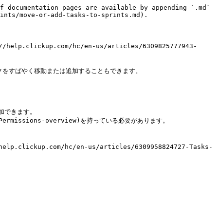
f documentation pages are available by appending `.md` 
ints/move-or-add-tasks-to-sprints.md).

elp.clickup.com/hc/en-us/articles/6309825777943-


スクをすばやく移動または追加することもできます。

に追加できます。

ckup.com/hc/en-us/articles/6309958824727-Tasks-