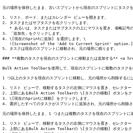
元の場所を保持したまま、古いスプリントから現在のスプリントにタスクを
1. リスト、ボード、またはカレンダー ビューを開きます。

2. タスクまたはサブタスクを右クリックします。

   * あるいは、タスクまたはサブタスクの上にマウスを置き、省略記号の...アイコンをクリックします。

3. 「追加先」をクリックします。

4. \[現在のSprintに追加] を選択します。\

   ![Screenshot of the 'Add to Current Sprint' option.](/files/pHUlsPvI2fnd8Va1qSNR)

5. タスクは現在のスプリントに移動され、元の場所に残ります。

### **複数のタスクを現在のスプリントに移動または追加する** <a href="#dz
Bulk Action Toolbarを使用して、現在のスプリントに複数のタスク
1 つ以上のタスクを現在のスプリントに移動し、元の場所から削除するには
1. リスト ビューで、移動するタスクの左側にマウスを置き、セレクター
2. 上部にあるBulk Action Toolbarの \[タスクの移動] ボタンを
3. \[現在のSprintに移動] をクリックします。

4. 選択したすべてのタスクがスプリントに追加され、元の場所から削除さ
元の場所を保持したまま、1 つまたは複数のタスクを現在のスプリントに追
1. リスト ビューで、移動するタスクの左側にマウスを置き、セレクター
2. 上部にあるBulk Action Toolbarの \[タスクの移動] ボタンを