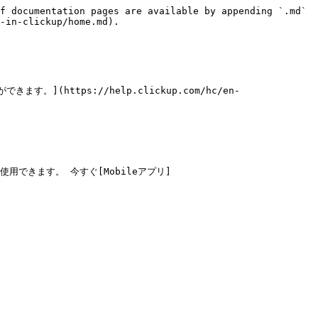
f documentation pages are available by appending `.md` 
-in-clickup/home.md).

https://help.clickup.com/hc/en-
ile)を使用できます。 今すぐ[Mobileアプリ]