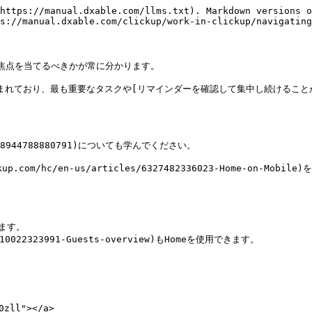
https://manual.dxable.com/llms.txt). Markdown versions o
s://manual.dxable.com/clickup/work-in-clickup/navigating
焦点を当てるべきかが常に分かります。

ており、最も重要なタスクや[リマインダーを確認して集中し続けることができます。](
les/18944788880791)についても学んでください。

p.com/hc/en-us/articles/6327482336023-Home-on-Mob


きます。

6310022323991-Guests-overview)もHomeを使用できます。

zll"></a>
