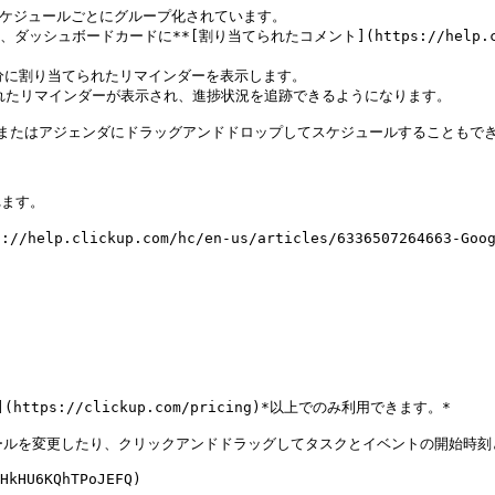
スケジュールごとにグループ化されています。

ボードカードに**[割り当てられたコメント](https://help.clickup.co
自分に割り当てられたリマインダーを表示します。

換されたリマインダーが表示され、進捗状況を追跡できるようになります。

レンダーまたはアジェンダにドラッグアンドドロップしてスケジュールすることもでき
ます。

lp.clickup.com/hc/en-us/articles/6336507264663-Go
ttps://clickup.com/pricing)*以上でのみ利用できます。*

ールを変更したり、クリックアンドドラッグしてタスクとイベントの開始時刻
HkHU6KQhTPoJEFQ)
