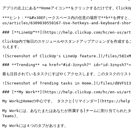
アプリの左上にある**Homeアイコン**をクリックするだけです。Clic
***ヒント：**&#x30EF;ークスペース内の任意の場所で**h**を押すと、ホ
us/articles/6309030550167-Use-hotkeys-and-keyboard
### [**LineUp™️**](https://help.clickup.com/hc/en-us/ar
ClickUp内で毎日のスケジュールやスタンドアップアジェンダを作成
らえます。

![Screenshot of ClickUp's LineUp feature.](/files/58IxM
### **Trending** <a href="#id-3znysh7" id="id-3znysh7">
最も注目されているタスクにすばやくアクセスします。このタスクのリスト
![Screenshot of Trending tasks in Home.](/files/d8VFSI3
### [**My Work**](https://help.clickup.com/hc/en-us/art
My WorkはHomeの中心です。 タスクと[リマインダー](https://help.cl
My Workには、あなたまたはあなたが所属する[チームに割り当てられたタスクとリマインダ
Teams)。

My Workには４つのタブがあります。
