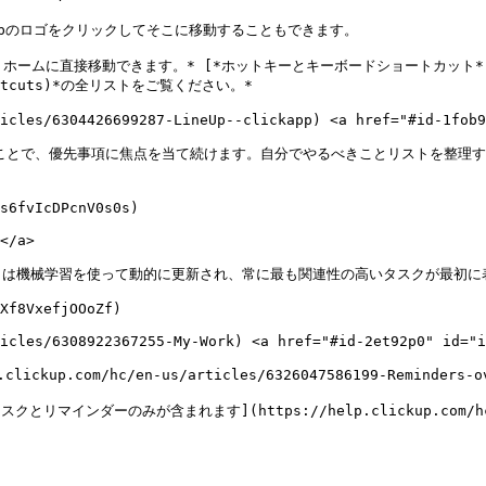
kUpのロゴをクリックしてそこに移動することもできます。

ームに直接移動できます。* [*ホットキーとキーボードショートカット*](https
-shortcuts)*の全リストをご覧ください。*

ticles/6304426699287-LineUp--clickapp) <a href="#id-1fob9
することで、優先事項に焦点を当て続けます。自分でやるべきことリストを整理
s6fvIcDPcnV0s0s)

</a>

は機械学習を使って動的に更新され、常に最も関連性の高いタスクが最初に表
Xf8VxefjOOoZf)

icles/6308922367255-My-Work) <a href="#id-2et92p0" id="i
ickup.com/hc/en-us/articles/6326047586199-Remind
ーのみが含まれます](https://help.clickup.com/hc/en-us/a