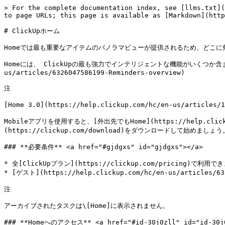
> For the complete documentation index, see [llms.txt](
to page URLs; this page is available as [Markdown](http
# ClickUpホーム

Homeでは最も重要なアイテムのパノラマビューが提供されるため、どこに
Homeには、 ClickUpの最も強力でインテリジェントな機能がいくつか含まれ
us/articles/6326047586199-Reminders-overview)

注

[Home 3.0](https://help.clickup.com/hc/en-us/artic
Mobileアプリを使用すると、[外出先でもHome](https://help.clicku
(https://clickup.com/download)をダウンロードして始めましょう。
### **必要条件** <a href="#gjdgxs" id="gjdgxs"></a>

* 全[ClickUpプラン](https://clickup.com/pricing)で利用で
* [ゲスト](https://help.clickup.com/hc/en-us/articles/
注

アーカイブされたタスクは\[Home]に表示されません。

### **Homeへのアクセス** <a href="#id-30j0zll" id="id-30j0