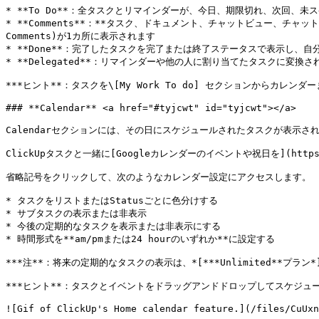
* **To Do**：全タスクとリマインダーが、今日、期限切れ、次回、未
* **Comments**：**タスク、ドキュメント、チャットビュー、チャット、ダッシュ
Comments)が1カ所に表示されます

* **Done**：完了したタスクを完了または終了ステータスで表示し、
* **Delegated**：リマインダーや他の人に割り当てたタスクに変
***ヒント**：タスクを\[My Work To do] セクションからカ
### **Calendar** <a href="#tyjcwt" id="tyjcwt"></a>

Calendarセクションには、その日にスケジュールされたタスクが表示され
ClickUpタスクと一緒に[Googleカレンダーのイベントや祝日を](https://he
省略記号をクリックして、次のようなカレンダー設定にアクセスします。

* タスクをリストまたはStatusごとに色分けする

* サブタスクの表示または非表示

* 今後の定期的なタスクを表示または非表示にする

* 時間形式を**am/pmまたは24 hourのいずれか**に設定する

***注**：将来の定期的なタスクの表示は、*[***Unlimited**プラン*](h
***ヒント**：タスクとイベントをドラッグアンドドロップしてスケジュ
![Gif of ClickUp's Home calendar feature.](/files/CuUxn