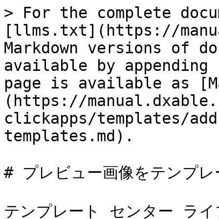
> For the complete docu
[llms.txt](https://manu
Markdown versions of do
available by appending 
page is available as [M
(https://manual.dxable.
clickapps/templates/add
templates.md).

# プレビュー画像をテンプ
テンプレート センター ラ