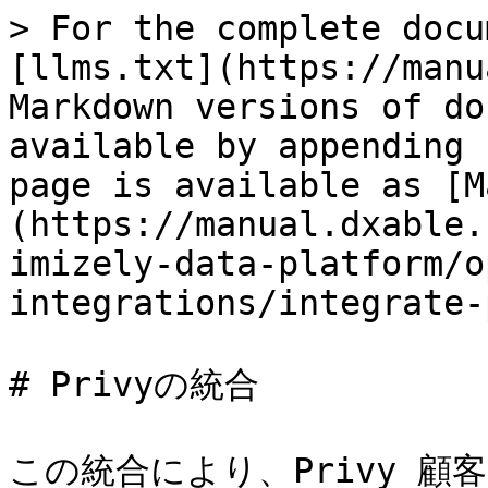
> For the complete docu
[llms.txt](https://manu
Markdown versions of do
available by appending 
page is available as [M
(https://manual.dxable.
imizely-data-platform/o
integrations/integrate-
# Privyの統合

この統合により、Privy 顧客デー