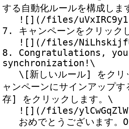
する自動化ルールを構成します
   ![](/files/uVxIRC9y1kJcwFh5q5dS)

7. キャンペーンをクリック
   ![](/files/NiLhskijfU2JbfmvuJu7)

8. Congratulations, you
synchronization!\

   \[新しいルール] をクリックして、連絡先がこの Privy キ
ャンペーンにサインアップす
存] をクリックします。\

   ![](/files/ylCwGqZlWpN1PRu5oRdv)\

   おめでとうございます。ODP 電子メール同期が設定されまし