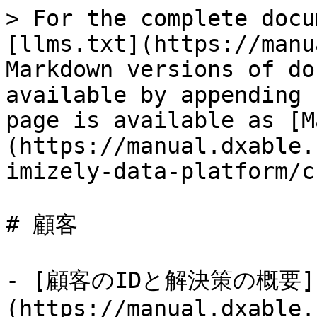
> For the complete docu
[llms.txt](https://manu
Markdown versions of do
available by appending 
page is available as [M
(https://manual.dxable.
imizely-data-platform/c
# 顧客

- [顧客のIDと解決策の概要]
(https://manual.dxable.