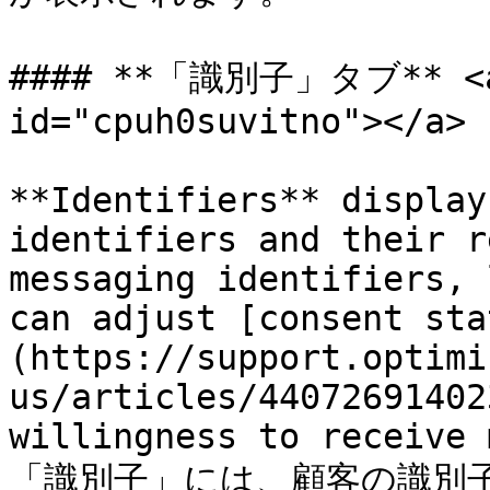
#### **「識別子」タブ** <a h
id="cpuh0suvitno"></a>

**Identifiers** display
identifiers and their r
messaging identifiers, 
can adjust [consent sta
(https://support.optimi
us/articles/44072691402
willingness to receive 
「識別子」には、顧客の識別