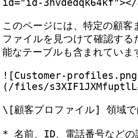
id="id-3hvdedqk64kf"></a
このページには、特定の顧客
ファイルを見つけて確認する
能なテーブルも含まれています
![Customer-profiles.png
(/files/s3XIF1JXMfuptlL
\[顧客プロファイル] 領域
* 名前、ID、電話番号など