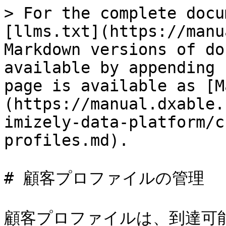
> For the complete docu
[llms.txt](https://manu
Markdown versions of do
available by appending 
page is available as [M
(https://manual.dxable.
imizely-data-platform/c
profiles.md).

# 顧客プロファイルの管理

顧客プロファイルは、到達可