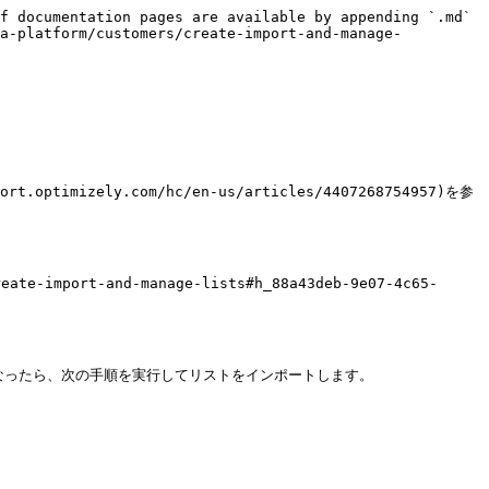
f documentation pages are available by appending `.md` 
ta-platform/customers/create-import-and-manage-
zely.com/hc/en-us/articles/4407268754957)を参
e-import-and-manage-lists#h_88a43deb-9e07-4c65-
になったら、次の手順を実行してリストをインポートします。
