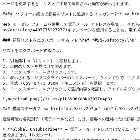
ページを更新すると、リストに手動で追加された顧客が表示されます。

#### **フォーム経由で顧客をリストに追加する (レガシー)** <a href="#cg
Web モーダル フォームを使用して電子メール アドレスを収集し、それらの顧客を
us/articles/4407775227277)キャンペーンを使用するこ
### 顧客リストをエクスポートする <a href="#id-5sfspjcy7lh0" id=
リストをエクスポートするには:

1. \[顧客] > \[リスト] に移動します。

2. 目的のリストを見つけて開きます。

3. 「エクスポート」をクリックします。

4. 表示される「サブスクライバーのエクスポート」ウィンドウで、エクス
5. 形式 (CSV または JSON ドキュメント) を選択します。

6. 「エクスポート」をクリックして選択内容を確認し、ファイルをダウン
![mceclip6.png](/files/plUSVO6Yo8KnZ0ITn4p8)

### 購読ステータス <a href="#ul9zirv2e7ge" id="ul9zirv2e7ge
連絡可能な各識別子 (電子メールなど) には、顧客への連絡または顧客に
* **Global Unsubscribe** – 電子メール アドレス
達できません (レガシー)。
