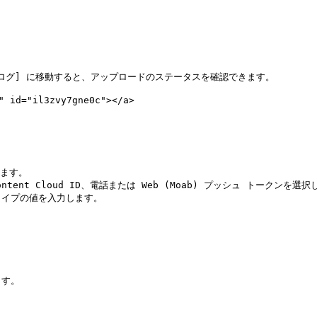
ィ ログ] に移動すると、アップロードのステータスを確認できます。

d="il3zvy7gne0c"></a>

ます。

す。
