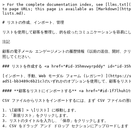
> For the complete documentation index, see [llms.txt](
to page URLs; this page is available as [Markdown](http
lists.md).

# リストの作成、インポート、管理

リストを使用して顧客を整理し、的を絞ったコミュニケーションを容易にし
注記

顧客の電子メール エンゲージメントの履歴情報 (以前の送信、開封、クリックなど) を
照してください。

### リストを作成する <a href="#id-35hmvwyrpddy" id="id-35hm
[インポート、手動、Web モーダル フォーム (レガシー) ](https://support.o
ad51-bb3489c6b21c)のいずれかのオプションを使用して、顧客をリス
#### **顧客をリストにインポートする** <a href="#id-1f7lhuh1tubx
CSV ファイルからリストをインポートするには、まず CSV ファイルの
1. \[顧客] > \[リスト] に移動します。

2. 「新規リスト」をクリックします。

3. リストのタイトルを入力し、「保存」をクリックします。

4. CSV をドラッグ アンド ドロップ セクションにアップロードします 