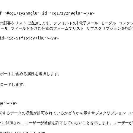
17zy2n9gl8" id="cg17zy2n9gl8"></a>

リストに追加します。デフォルトの[電子メール モーダル コレクション (レガシー)
とも、電子メール フィールドを含む任意のフォームでリスト サブスクリプションを指
"id-5sfspjcy7lh0"></a>

ポートに含める属性を選択します。

ロードします。

"></a>

関するデータの収集が許可されているかどうかを示すサブスクリプション ス
ではなくユーザーに付加され、ユーザーが通信を許可していないことを示します。ユ