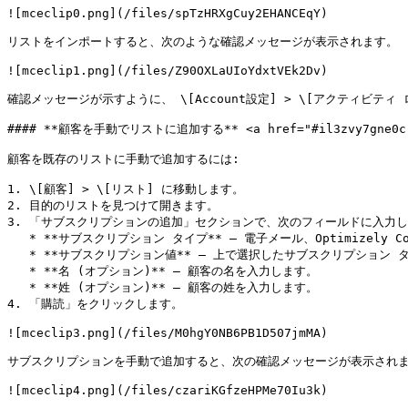
![mceclip0.png](/files/spTzHRXgCuy2EHANCEqY)

リストをインポートすると、次のような確認メッセージが表示されます。

![mceclip1.png](/files/Z90OXLaUIoYdxtVEk2Dv)

確認メッセージが示すように、 \[Account設定] > \[アクティビテ
#### **顧客を手動でリストに追加する** <a href="#il3zvy7gne0c" i
顧客を既存のリストに手動で追加するには:

1. \[顧客] > \[リスト] に移動します。

2. 目的のリストを見つけて開きます。

3. 「サブスクリプションの追加」セクションで、次のフィールドに入力し
   * **サブスクリプション タイプ** – 電子メール、Optimizely Content Cloud ID、電話または Web (Moab) プッシュ トークンを選択します。

   * **サブスクリプション値** – 上で選択したサブスクリプション タイプの値を入力します。

   * **名 (オプション)** – 顧客の名を入力します。

   * **姓 (オプション)** – 顧客の姓を入力します。

4. 「購読」をクリックします。

![mceclip3.png](/files/M0hgY0NB6PB1D507jmMA)

サブスクリプションを手動で追加すると、次の確認メッセージが表示されま
![mceclip4.png](/files/czariKGfzeHPMe70Iu3k)
