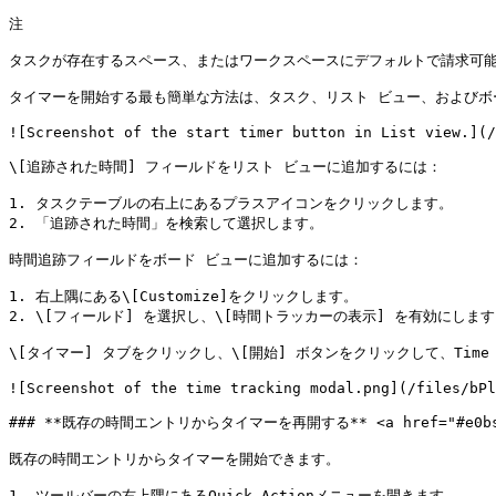
注

タスクが存在するスペース、またはワークスペースにデフォルトで請求可能
タイマーを開始する最も簡単な方法は、タスク、リスト ビュー、およびボード
![Screenshot of the start timer button in List view.](/
\[追跡された時間] フィールドをリスト ビューに追加するには：

1. タスクテーブルの右上にあるプラスアイコンをクリックします。

2. 「追跡された時間」を検索して選択します。

時間追跡フィールドをボード ビューに追加するには：

1. 右上隅にある\[Customize]をクリックします。

2. \[フィールド] を選択し、\[時間トラッカーの表示] を有効にします
\[タイマー] タブをクリックし、\[開始] ボタンをクリックして、Time
![Screenshot of the time tracking modal.png](/files/bPl
### **既存の時間エントリからタイマーを再開する** <a href="#e0bs74sa
既存の時間エントリからタイマーを開始できます。

1. ツールバーの右上隅にあるQuick Actionメニューを開きます。
