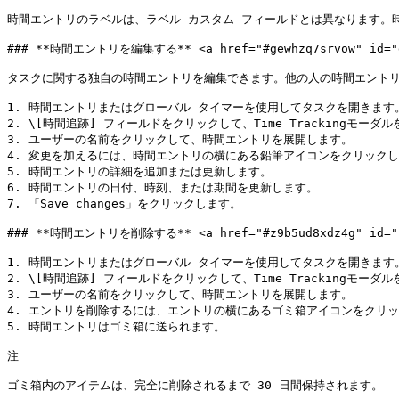
時間エントリのラベルは、ラベル カスタム フィールドとは異なります。時間
### **時間エントリを編集する** <a href="#gewhzq7srvow" id="ge
タスクに関する独自の時間エントリを編集できます。他の人の時間エントリ
1. 時間エントリまたはグローバル タイマーを使用してタスクを開きます。
2. \[時間追跡] フィールドをクリックして、Time Trackingモーダル
3. ユーザーの名前をクリックして、時間エントリを展開します。

4. 変更を加えるには、時間エントリの横にある鉛筆アイコンをクリックし
5. 時間エントリの詳細を追加または更新します。

6. 時間エントリの日付、時刻、または期間を更新します。

7. 「Save changes」をクリックします。

### **時間エントリを削除する** <a href="#z9b5ud8xdz4g" id="z9
1. 時間エントリまたはグローバル タイマーを使用してタスクを開きます。
2. \[時間追跡] フィールドをクリックして、Time Trackingモーダル
3. ユーザーの名前をクリックして、時間エントリを展開します。

4. エントリを削除するには、エントリの横にあるゴミ箱アイコンをクリッ
5. 時間エントリはゴミ箱に送られます。

注
