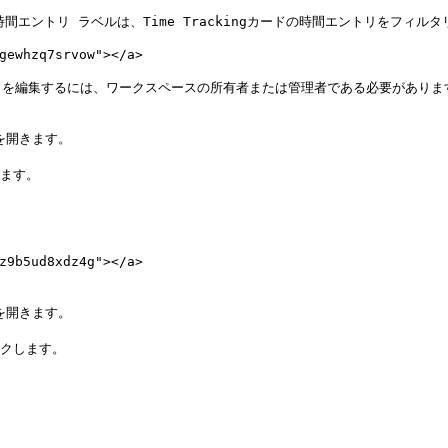
エントリ ラベルは、Time Trackingカードの時間エントリをフィルタ
whzq7srvow"></a>

を編集するには、ワークスペースの所有者または管理者である必要があります


を開きます。

ます。

b5ud8xdz4g"></a>



を開きます。

クします。
