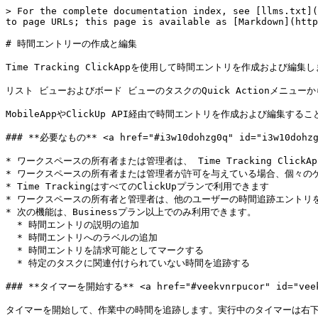
> For the complete documentation index, see [llms.txt](
to page URLs; this page is available as [Markdown](http
# 時間エントリーの作成と編集

Time Tracking ClickAppを使用して時間エントリを作成および編集し
リスト ビューおよびボード ビューのタスクのQuick Actionメニューか
MobileAppやClickUp API経由で時間エントリを作成および編集するこ
### **必要なもの** <a href="#i3w10dohzg0q" id="i3w10dohzg0
* ワークスペースの所有者または管理者は、 Time Tracking Click
* ワークスペースの所有者または管理者が許可を与えている場合、個々のゲストは
* Time TrackingはすべてのClickUpプランで利用できます

* ワークスペースの所有者と管理者は、他のユーザーの時間追跡エントリを
* 次の機能は、Businessプラン以上でのみ利用できます。

  * 時間エントリの説明の追加

  * 時間エントリへのラベルの追加

  * 時間エントリを請求可能としてマークする

  * 特定のタスクに関連付けられていない時間を追跡する

### **タイマーを開始する** <a href="#veekvnrpucor" id="veekv
タイマーを開始して、作業中の時間を追跡します。実行中のタイマーは右下