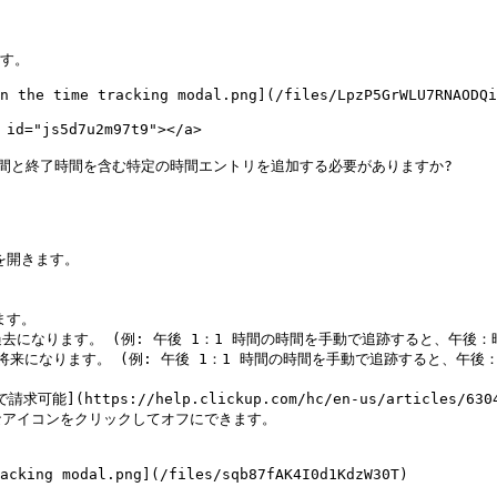
n the time tracking modal.png](/files/LpzP5GrWLU7RNAODQi
="js5d7u2m97t9"></a>

間と終了時間を含む特定の時間エントリを追加する必要がありますか?

を開きます。

す。

アイコンをクリックしてオフにできます。

acking modal.png](/files/sqb87fAK4I0d1KdzW30T)
