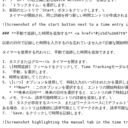
2. 「トラックタイム」を選択します。

3. 前回のエントリで「Start」ボタンをクリックします。\

   タイマーが開始され、同じ詳細を持つ新しい時間エントリが作成されます。

![Screenshot of the start button next to a time entry i
### **手動で追跡した時間を追加する** <a href="#js5d7u2m97t9" id
以前の日付で記録した時間を入力するのを忘れていませんか?正確な開始時
タイマーを使用する代わりに、手動で追跡した時間を追加できます。

1. タスクまたはグローバル タイマーを開きます。

2. \[時間追跡] フィールドをクリックして、Time Trackingモーダル
3. 「手動」を選択します。

4. 時間を追加してください。

5. \[いつ] オプションを使用して、時刻入力がいつ行われたかを選択しま
   * **Now** ：このオプションを選択すると、エントリの開始時刻が過去になります。 (例: 午後 1：1 時間の時間を手動で追跡すると、午後：時に開始して午後 1 時に終了するエントリが表示されます。)

   * **将来の日付**：将来の日付を選択すると、エントリの終了時刻は将来になります。 (例: 午後 1：1 時間の時間を手動で追跡すると、午後：時に開始して午後 2：終了するエントリが表示されます。)

6. メモ、ラベル、請求可能時間エントリの詳細を追加します。\

   注：タスクが存在するスペース、またはワークスペースに[デフォルトで請求可能](https://help.clickup.com/hc/en-us/articles/6304291811479-Intro-to-time-tracking)となっている時間エントリが
ある場合、エントリは自動的に請求可能としてマークされます。請求可能な
7. 「Save」をクリックして時間を記録します。

![Screenshot highlighting the manual tab in the time tr