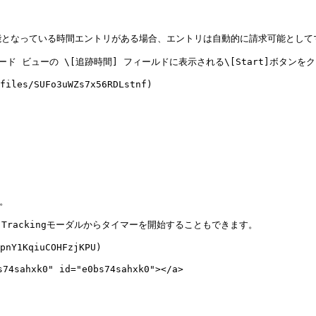
となっている時間エントリがある場合、エントリは自動的に請求可能としてマ
 ビューの \[追跡時間] フィールドに表示される\[Start]ボタンをク
files/SUFo3uWZs7x56RDLstnf)

。

 Trackingモーダルからタイマーを開始することもできます。

pnY1KqiuCOHFzjKPU)

hxk0" id="e0bs74sahxk0"></a>
