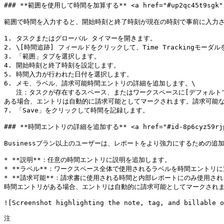
### **範囲を使用して時間を加算する** <a href="#up2qc45t9sgk" id
範囲で時間を入力すると、開始時刻と終了時刻が現在の時刻で事前に入力さ
1. タスクまたはグローバル タイマーを開きます。

2. \[時間追跡] フィールドをクリックして、Time Trackingモーダル
3. 「範囲」タブを選択します。

4. 開始時刻と終了時刻を設定します。

5. 時間入力が行われた日付を選択します。

6. メモ、ラベル、請求可能時間エントリの詳細を追加します。\

   注：タスクが存在するスペース、またはワークスペースに[デフォルトで請求可能](https://help.clickup.com/hc/en-us/articles/6304291811479-Intro-to-time-tracking)となっている時間エントリが
ある場合、エントリは自動的に請求可能としてマークされます。請求可能な
7. 「Save」をクリックして時間を記録します。

### **時間エントリの詳細を追加する** <a href="#id-8p6cyz59rjp9"
Businessプラン以上のユーザーは、レポートをより強力にするための追
* **説明**：任意の時間エントリに説明を追加します。

* **ラベル**：ワークスペース全体で使用されるラベルを時間エントリ
* **請求可能**：請求書に使用される時間と内部レポートにのみ使用
時間エントリがある場合、エントリは自動的に請求可能としてマークされま
![Screenshot highlighting the note, tag, and billable o
注
