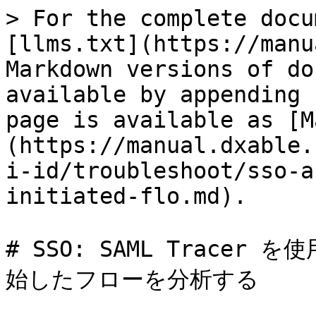
> For the complete docu
[llms.txt](https://manu
Markdown versions of do
available by appending 
page is available as [M
(https://manual.dxable.
i-id/troubleshoot/sso-a
initiated-flo.md).

# SSO: SAML Trace
始したフローを分析する
