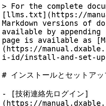
> For the complete docu
[llms.txt](https://manu
Markdown versions of do
available by appending 
page is available as [M
(https://manual.dxable.
i-id/install-and-set-up
# インストールとセットアップ
- [技術連絡先ログイン]
(https://manual.dxable.