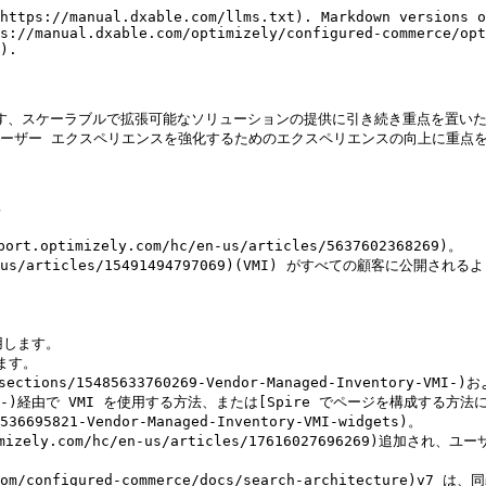
t ウィジェットを変更することでパフォーマンスが向上しました。
* メインバンドルにフォントを追加することでパフォーマンスが向上しました。
* メンテナンスページを追加しました。
* Spire CMS シェルからバックエンドのページ タイプ リンク ウィジェットを削除しました。
* 製品リストページのウィジェット追加モーダルにカテゴリ詳細バナー ウィジェットを追加しました。
* Account作成ページとロケーション ファインダー ページのウィジェット モーダルにロケーション ファインダー ウィジェットを追加しました。
* チェックアウト時に注文確認用の追加のメールアドレスを含める機能を追加しました。
* Tel: (電話番号) を URL として使用できる機能が追加されました。
* ウィジェットの追加モーダルにブループリント ウィジェットを追加しました。
* ネストされたリスト フィールド要素のドラッグ アンド ドロップが改善されました。
* Square Payment Connector を実装しました。
* [スライドショーウィジェットのスライドフィールドをコンテキストに合わせて](https://support.optimizely.com/hc/en-us/articles/7469177310093)変更し、よりカスタマイズしやすくしました。
* React 18 アップグレードのコンソール エラー メッセージが改善されました。
* パスワード変更後に現在のすべてのセッションからユーザーをログアウトする機能を追加しました
* Spire の再注文バリアントを更新しました。
* Spire に Datadog APM トレースを追加しました。
* ゲスト ユーザーが Spire の「配送先住所の作成を許可する」設定を無視できる機能を追加しました。
* 管理コンソールのExperimentの追加モーダルを更新し、ドロップダウン メニューから Spire サイトを削除しました。
* Spire のデータ テーブル コンポーネント (DataTableBody、DataTableCell、DataTableHead、DataTableHeader、および DataTableRow)、パネル メニュー、ドロワー、ページとページネーション、レイアウト テーブル、レイアウト セル、レイアウト グループ、メニュー、日付ピッカー、読み込みオーバーレイ、読み込みスピナー、モーダル、遅延イメージとリンク、トースト、ファイル アップロード、UnorderedList、OrderedList、および ListItem コンポーネントのテーマとコンポーネントから CSS をマージする機能を追加しました。
* Spire のツールチップ コンポーネントのテーマとコンポーネントから CSS をマージする機能を追加しました。
* [製品バッジ](https://support.optimizely.com/hc/en-us/articles/11286625266701)が追加されました。これにより、製品リスト、製品詳細、リスト ページ、製品カルーセル ウィジェットを含むその他のページなどに表示される製品カードに視覚的なインジケーターを適用できるようになりました。 これらのインジケーター (アイコン、画像、テキスト バッジ) は、製品の属性、プロモーション、または製品のステータスに基づいて顧客が購入を決定するのに役立つ重要な情報を表示します。
* [レイアウト ゾーンを削除するときに](https://support.optimizely.com/hc/en-us/articles/10142136185485-Layouts-in-Spire)、ウィジェットにコンテンツがあるページを表示する警告を追加しました。
* マイAccountのアクセシビリティが強化されました。
* Spire 専用サイトに ISC\_Implementer ユーザー ロールを追加しました。
* [スタイルガイド](https://support.optimizely.com/hc/en-us/articles/4413191566221)のサイト設定を使用して、ヘッダー、フッター、サイトコンテンツを全幅に設定する機能を追加しました。
* [スタイル ガイド](https://support.optimizely.com/hc/en-us/articles/4413191566221)内で \<head> に直接コードを追加する機能が追加されました。
* バナー ウィジェットの最小バナー高さフィールドを、応答性を考慮してコンテキストに合わせて更新しました。
* 検索可能なドロップダウンを使用して、ユーザー管理ページで承認者を簡単に検索して割り当てる機能を追加しました。
* 行ウィジェットが全幅コンテンツを表示する方法を制御するためのカスタム CSS フィールドを追加しました。
* SEO のベスト プラクティスに従うようにページ区切りを改善しました。
* カートをクリアせずに[プロモーション コードを削除できる](https://support.optimizely.com/hc/en-us/articles/4413191635341)機能を追加しました。
* プロモーション コード フォーム ウィジェットを[カート ページ](https://support.optimizely.com/hc/en-us/articles/7495386191117)と[チェックアウト - 配送ページに追加しました](https://support.optimizely.com/hc/en-us/articles/7495545633421)。
* [バナー](https://support.optimizely.com/hc/en-us/articles/7469177310093)、[画像](https://support.optimizely.com/hc/en-us/articles/7469177310093)、[製品カルーセル](https://support.optimizely.com/hc/en-us/articles/9478797427725)、[ブランド ギャラリー](https://support.optimizely.com/hc/en-us/articles/7469730480013)ウィジェットのコンテキスト固有のコンテンツを作成する機能が追加されました。
* [タグ フィールド](https://support.optimizely.com/hc/en-us/articles/11286625266701)の下にフィールド テキストが追加され、目的のタグを追加するにはキーボードの Enter キーをクリックするように指示されました。 このフィールドには、フィールドがフォーカスを失った場合にタグを保存する自動保存機能もあります。
* 方向、折り返し、コンテンツの両端揃え、項目の配置、コンテンツの配置などの構成オプションを備えた[Flex Row ウィジェット](https://support.optimizely.com/hc/en-us/articles/4413199747341)を追加しました。
* Froala イメージEditorを更新して、Spire 機能に対応できるようにしました。
* 顧客/パートナーが Spire 用のサードパーティ NPM パッケージをインストールできるようにサポートを追加しました。
* 商品詳細ページの[画像カルーセルウィジェットを垂直に表示する](https://support.optimizely.com/hc/en-us/articles/11449338645389)機能を追加しました。
* VMI を一般公開し、[デスクトップ アプリ](https://support.optimizely.com/hc/en-us/sections/