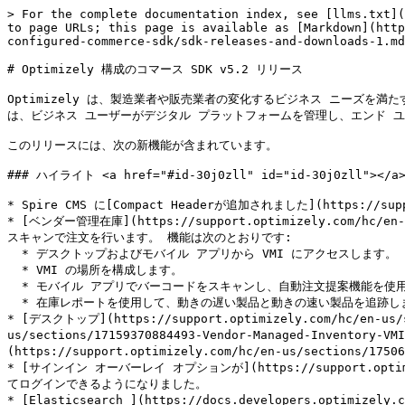
> For the complete documentation index, see [llms.txt](https://manual.dxable.com/llms.txt). Markdown versions of documentation pages are available by appending `.md` to page URLs; this page is available as [Markdown](https://manual.dxable.com/optimizely/configured-commerce/optimizely-configured-commerce/release-notes-for-configured-commerce-sdk/sdk-releases-and-downloads-1.md).

# Optimizely 構成のコマース SDK v5.2 リリース

Optimizely は、製造業者や販売業者の変化するビジネス ニーズを満たす、スケーラブルで拡張可能なソリューションの提供に引き続き重点を置いた v5.2 リリースを発表できることを嬉しく思います。 5.2 リリースでは、ビジネス ユーザーがデジタル プラットフォームを管理し、エンド ユーザー エクスペリエンスを強化するためのエクスペリエンスの向上に重点を置いています。

このリリースには、次の新機能が含まれています。

### ハイライト <a href="#id-30j0zll" id="id-30j0zll"></a>

* Spire CMS に[Compact Headerが追加されました](https://support.optimizely.com/hc/en-us/articles/5637602368269)。
* [ベンダー管理在庫](https://support.optimizely.com/hc/en-us/articles/15491494797069)(VMI) がすべての顧客に公開されるようになりました。 VMI を使用して在庫を更新し、モバイル バーコード スキャンで注文を行います。 機能は次のとおりです:
  * デスクトップおよびモバイル アプリから VMI にアクセスします。
  * VMI の場所を構成します。
  * モバイル アプリでバーコードをスキャンし、自動注文提案機能を使用します。
  * 在庫レポートを使用して、動きの遅い製品と動きの速い製品を追跡します。
* [デスクトップ](https://support.optimizely.com/hc/en-us/sections/15485633760269-Vendor-Managed-Inventory-VMI-)および[モバイル アプリ](https://support.optimizely.com/hc/en-us/sections/17159370884493-Vendor-Managed-Inventory-VMI-)経由で VMI を使用する方法、または[Spire でページを構成する方法について詳しく学習します](https://support.optimizely.com/hc/en-us/sections/17506536695821-Vendor-Managed-Inventory-VMI-widgets)。
* [サインイン オーバーレイ オプションが](https://support.optimizely.com/hc/en-us/articles/17616027696269)追加され、ユーザーはサインイン ページに誘導されるのではなく、サイド パネルを使用してログインできるようになりました。
* [Elasticsearch ](https://docs.developers.optimizely.com/configured-commerce/docs/search-architecture)v7 は、同義語認識の改善、Dimensional Analyzer のサポート、検索結果の高速化などを備えて完全リリースされました。 ディメンション[アナライザーは、](https://support.optimizely.com/hc/en-us/articles/17755489847821)小数点や分数の数値の製品値を認識し、顧客がサイズや用途に基づいて製品を見つけることができるようにします。 複数の単語を使用した検索では、類似した名前や製品タイトルに基づいて複数の単語の結果が返されます。
* [管理コンソールと Spire CMS を複数の言語に翻訳できる](https://support.optimizely.com/hc/en-us/articles/17751602835853)ようになりました。
* [ワンページチェックアウト](https://support.optimizely.com/hc/en-us/articles/19607958113293)を使用すると、よりスムーズなチェックアウトプロセスとより最小限のデザインを顧客に提供できます。 ユーザーは、チェックアウトプロセス中にいつでもカート内のアイテムにアクセスして編集することができ、ログインすると複数のデバイスでカート内のアイテムを表示できます。
* [.NET7 は](https://world.optimizely.com/blogs/configured-commerce---technical-topics/dates/2023/11/configured-commerce----net-7-has-arrived/)、パートナーと顧客が拡張プロジェクトを構築できるようにベータ版としてリリースされました。 ベータ版には、ホスト環境で .NET 拡張機能と Linux コンテナーを使用してプロジェクトをビルドするための完全なサポートが含まれています。 機能は次のとおりです:
  * API 呼び出しの高速化により、アプリケーション自体のパフォーマンスが向上します。
  * より迅速に起動できる Linux Kubernetes コンテナ上で実行する機能。
* 詳細については、 「.NET7 フレームワークから[ローカル開発環境](https://docs.developers.optimizely.com/configured-commerce/docs/net7-local-development-environment)[への移行](https://docs.developers.optimizely.com/configured-commerce/docs/net7-framework-to-net-migration)」を参照してください。

### すべての機能 <a href="#id-1fob9te" id="id-1fob9te"></a>

#### **Spire CMS** <a href="#id-3znysh7" id="id-3znysh7"></a>

* コンパクト ヘッダー機能を追加しました。
* Docker ノードを 14 に更新しました。
* バナー、画像、リンク、リンク リスト、ナビゲーション リスト、スライドショー、ヘッダー リンク リスト、ヘッダー メイン ナビゲーション、最近の注文、セカンダリ ナビゲーション、ソーシャル リンク、リッチ コンテンツ、ヘッダー検索入力、購読、ボタン、ロゴ ウィジェットにカスタム CSS フィールドを追加しました。
* 支払い方法の変更時にプロモーションを再計算する機能を追加しました。
* Spire の読み込みテキストを遅延読み込みスピナーに置き換えました。
* 大きなカテゴリ ツリーがダウンロードされないように CategoryLis