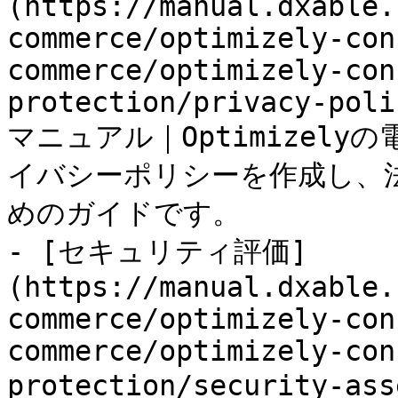
(https://manual.dxable.
commerce/optimizely-con
commerce/optimizely-con
protection/privacy-poli
マニュアル｜Optimizel
イバシーポリシーを作成し、
めのガイドです。

- [セキュリティ評価]
(https://manual.dxable.
commerce/optimizely-con
commerce/optimizely-con
protection/security-as