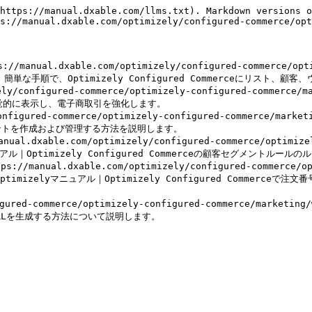
https://manual.dxable.com/llms.txt). Markdown versions o
s://manual.dxable.com/optimizely/configured-commerce/opt
dxable.com/optimizely/configured-commerce/optimize
lyマニュアル｜簡単な手順で、Optimizely Configured Commerceに
y/configured-commerce/optimizely-configured-commerce/
視覚的に表示し、電子商取引を強化します。

onfigured-commerce/optimizely-configured-commerce/mar
トを作成および管理する方法を説明します。

ble.com/optimizely/configured-commerce/optimizely-c
zelyマニュアル｜Optimizely Configured Commerceの顧客セグメン
l.dxable.com/optimizely/configured-commerce/optimiz
ers.md): Optimizelyマニュアル｜Optimizely Configured 
gured-commerce/optimizely-configured-commerce/marketin