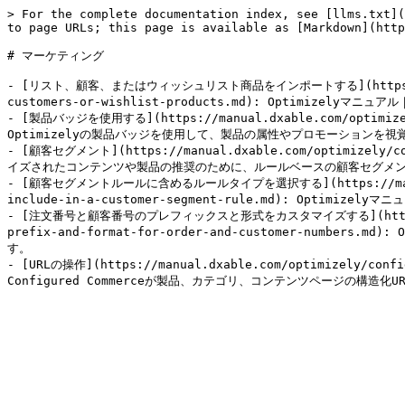
> For the complete documentation index, see [llms.txt](
to page URLs; this page is available as [Markdown](http
# マーケティング

- [リスト、顧客、またはウィッシュリスト商品をインポートする](https://manual.
customers-or-wishlist-products.md): Optimize
- [製品バッジを使用する](https://manual.dxable.com/optimizel
Optimizelyの製品バッジを使用して、製品の属性やプロモーションを
- [顧客セグメント](https://manual.dxable.com/optimizely/c
イズされたコンテンツや製品の推奨のために、ルールベースの顧客セグメン
- [顧客セグメントルールに含めるルールタイプを選択する](https://manual.dxa
include-in-a-customer-segment-rule.md): Optimi
- [注文番号と顧客番号のプレフィックスと形式をカスタマイズする](https://manua
prefix-and-format-for-order-and-customer-numb
す。

- [URLの操作](https://manual.dxable.com/optimizely/confi