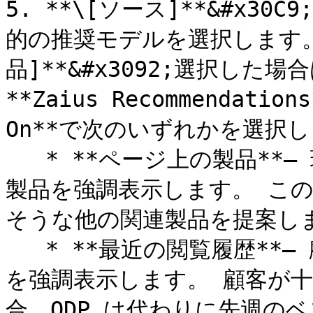
5. **\[ソース]**&#x3
的の推奨モデルを選択します。
品]**&#x3092;選択した
**Zaius Recommendati
On**で次のいずれかを選択し
   * **ページ上の製品**– 現在のページにある製品と類似した
製品を強調表示します。 こ
そうな他の関連製品を提案しま
   * **最近の閲覧履歴**– 顧客が過去 2 週間に閲覧した製品
を強調表示します。 顧客が
合、ODP は代わりに先週の