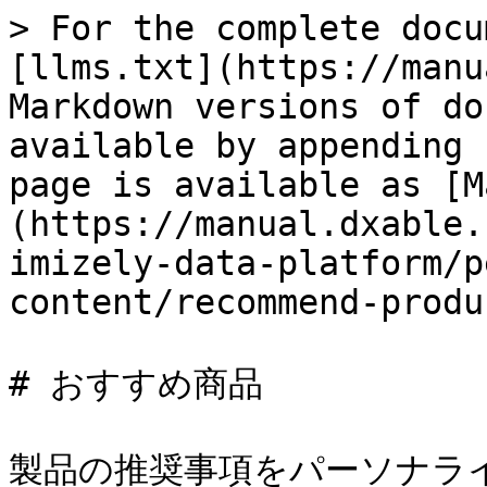
> For the complete docu
[llms.txt](https://manu
Markdown versions of do
available by appending 
page is available as [M
(https://manual.dxable.
imizely-data-platform/p
content/recommend-produ
# おすすめ商品

製品の推奨事項をパーソナラ