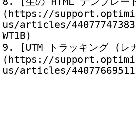
8. [生の HTML テンプレ
(https://support.optimi
us/articles/44077747383
WT1B)

9. [UTM トラッキング (レ
(https://support.optimi