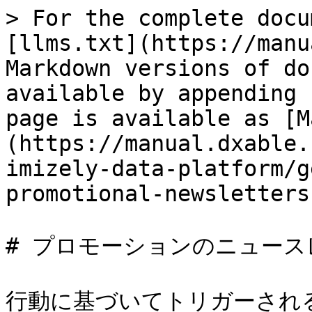
> For the complete docu
[llms.txt](https://manu
Markdown versions of do
available by appending 
page is available as [M
(https://manual.dxable.
imizely-data-platform/g
promotional-newsletters
# プロモーションのニュース
行動に基づいてトリガーされ