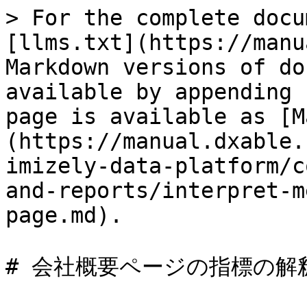
> For the complete docu
[llms.txt](https://manu
Markdown versions of do
available by appending 
page is available as [M
(https://manual.dxable.
imizely-data-platform/c
and-reports/interpret-m
page.md).

# 会社概要ページの指標の解釈