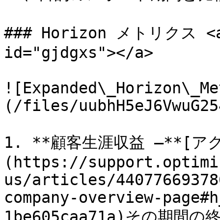
### Horizo​​n メトリクス <a
id="gjdgxs"></a>

![Expanded\_Horizon\_Me
(/files/uubhH5eJ6VwuG25
1. **顧客生涯収益 –**[
(https://support.optimi
us/articles/44077669378
company-overview-page#h
1be605caa71a)その