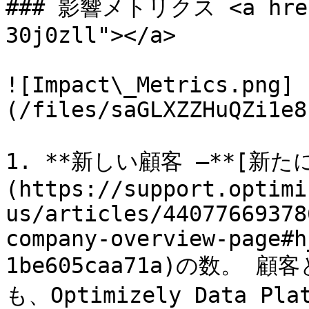
### 影響メトリクス <a href=
30j0zll"></a>

![Impact\_Metrics.png]
(/files/saGLXZZHuQZi1e8
1. **新しい顧客 –**[新
(https://support.optimi
us/articles/44077669378
company-overview-page#h
1be605caa71a)の数。
も、Optimizely Data P