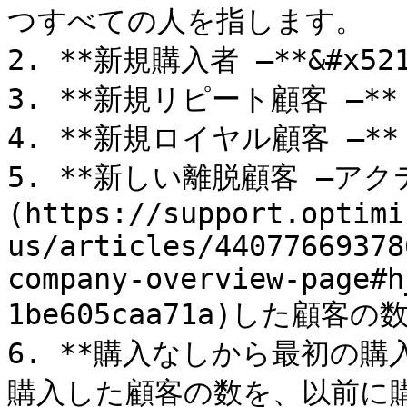
つすべての人を指します。

2. **新規購入者 –**&#x
3. **新規リピート顧客 –*
4. **新規ロイヤル顧客 –*
5. **新しい離脱顧客 –ア
(https://support.optimi
us/articles/44077669378
company-overview-page#h
1be605caa71a)した顧客の数
6. **購入なしから最初の購
購入した顧客の数を、以前に