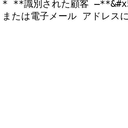
* **識別された顧客 –**&#