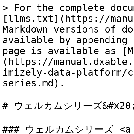
> For the complete docu
[llms.txt](https://manu
Markdown versions of do
available by appending 
page is available as [M
(https://manual.dxable.
imizely-data-platform/c
series.md).

# ウェルカムシリーズ&#x20;
### ウェルカムシリーズ <a hre