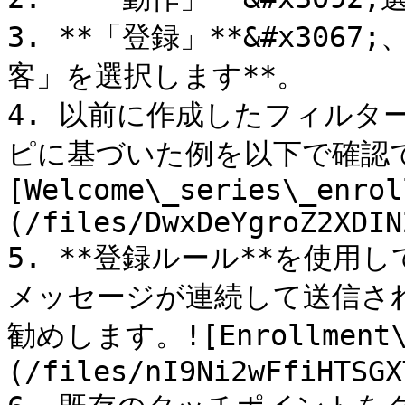
3. **「登録」**&#x306
客」を選択します**。

4. 以前に作成したフィルタ
ピに基づいた例を以下で確認
[Welcome\_series\_enrol
(/files/DwxDeYgroZ2XDIN
5. **登録ルール**を使
メッセージが連続して送信さ
勧めします。![Enrollment\_
(/files/nI9Ni2wFfiHTSGX