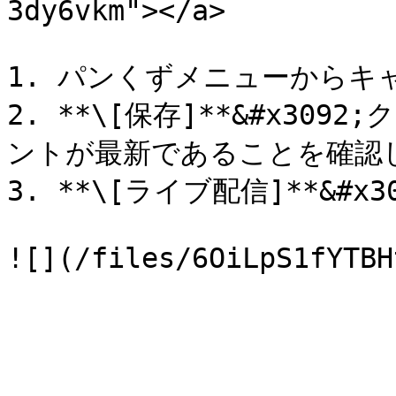
3dy6vkm"></a>

1. パンくずメニューからキ
2. **\[保存]**&#x3
ントが最新であることを確認し
3. **\[ライブ配信]**&#x