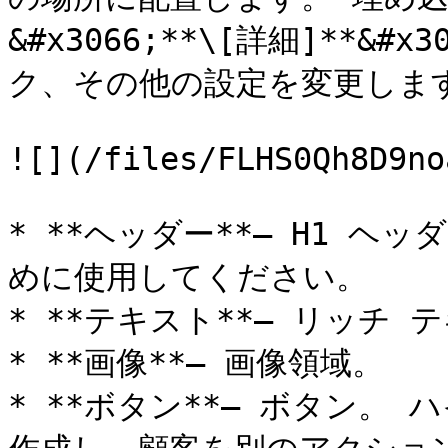
&#x3066;**\[詳細]**
ク、その他の設定を変更します
![](/files/FLHS0Qh8D9no
* **ヘッダー**– H1 
めに使用してください。

* **テキスト**– リッチ 
* **画像**– 画像領域。

* **ボタン**– ボタン。