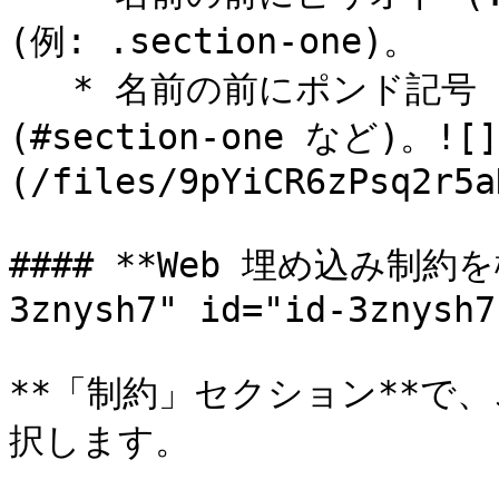
(例: .section-one)。

   * 名前の前にポンド記号 (#) を付けて ID を入力します 
(#section-one など)。![]
(/files/9pYiCR6zPsq2r5a
#### **Web 埋め込み制約を構
3znysh7" id="id-3znysh7
**「制約」セクション**で
択します。
