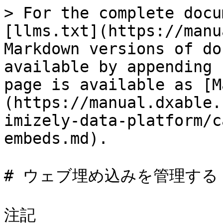
> For the complete docu
[llms.txt](https://manu
Markdown versions of do
available by appending 
page is available as [M
(https://manual.dxable.
imizely-data-platform/c
embeds.md).

# ウェブ埋め込みを管理する

注記
