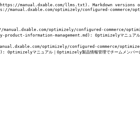
https://manual.dxable.com/llms.txt). Markdown versions o
s://manual.dxable.com/optimizely/configured-commerce/opt
.dxable.com/optimizely/configured-commerce/optimize
timizely-product-information-management.md): Optim
xable.com/optimizely/configured-commerce/optimizely-