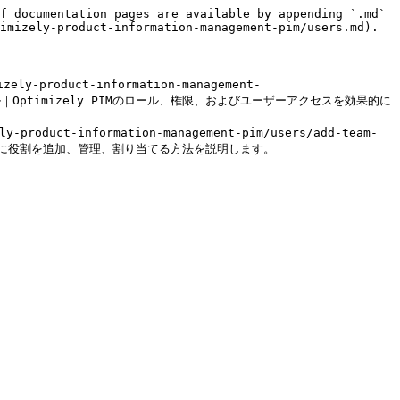
f documentation pages are available by appending `.md` 
imizely-product-information-management-pim/users.md).

ly-product-information-management-
izelyマニュアル｜Optimizely PIMのロール、権限、およびユーザーアクセスを効果的に
product-information-management-pim/users/add-team-