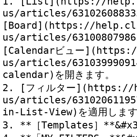
1. [List](https://help.
us/articles/6310260883
[Board](https://help.cl
us/articles/631008079
[Calendarビュー](https://
us/articles/63103999091
calendar)を開きます。

2. [フィルター](https://he
us/articles/63102061195
in-List-View)を適用します
3. **［Templates］**&