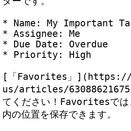
ターです。

* Name: My Important Tas
* Assignee: Me

* Due Date: Overdue

* Priority: High

[「Favorites」](https://
us/articles/63088621
てください！Favorites