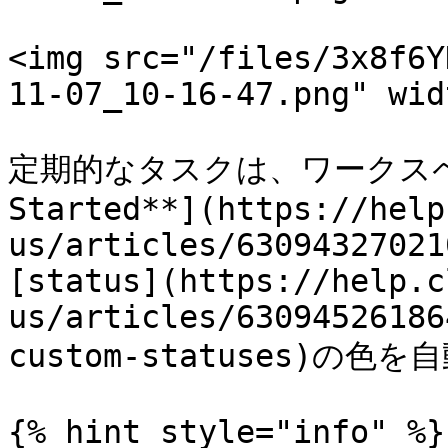
<img src="/files/3x8f6Y
11-07_10-16-47.png" wid
定期的なタスクは、ワークスペース
Started**](https://help
us/articles/63094327021
[status](https://help.c
us/articles/63094526186
custom-statuses)の色
{% hint style="info" %}
