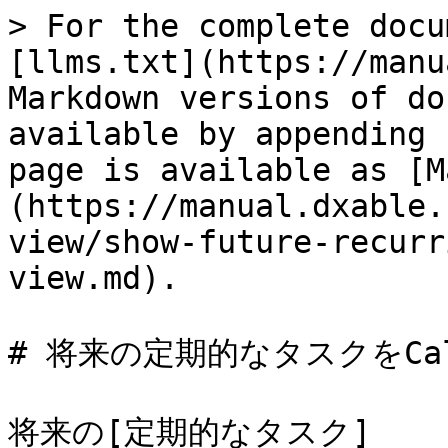
> For the complete docu
[llms.txt](https://manu
Markdown versions of do
available by appending 
page is available as [M
(https://manual.dxable.
view/show-future-recurr
view.md).

# 将来の定期的なタスクをCale
将来の[定期的なタスク]