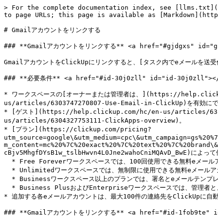
> For the complete documentation index, see [llms.txt](
to page URLs; this page is available as [Markdown](http
# Gmailアカウントをリンクする

### **Gmailアカウントをリンクする** <a href="#gjdgxs" id="gjd
GmailアカウントをClickUpにリンクすると、[タスク内でeメールを送受信できるようにな
### **必要条件** <a href="#id-30j0zll" id="id-30j0zll"></
* ワークスペースの[オーナーまたは管理者は、](https://help.clickup.com/
us/articles/6303747270807-Use-Email-in-ClickUp)を有効
* [ゲスト](https://help.clickup.com/hc/en-us/articles/6
us/articles/6304327753111-ClickApps-overview)。

* [プラン](https://clickup.com/pricing?
utm_source=google\&utm_medium=cpc\&utm_campaign=gs%20%7
m_content=mc%20%7C%20exact%20%7C%20text%20%7C%20brand\&
cBjv5MhgfDYsB1w_tslbHwvn4L0Jne2wahoCniMQAvD_BwE)
  * Free Foreverワークスペースでは、100回使用できる無料eメールアカウントが1つ提供されます。

  * Unlimitedワークスペースでは、無制限に使用できる無料eメールアカウントが1つ提供されます。

  * Businessワークスペース以上のプランでは、署名とeメールテンプレートを含む無料eメールアカウントが2つ提供されます。

  * Business PlusおよびEnterpriseワークスペースでは、管理者とメンバーに対してカスタムのeメール権限を使用できます。

* 追加する各eメールアカウントは、最大100件の連絡先をClickUpに自
### **Gmailアカウントをリンクする** <a href="#id-1fob9te" id=