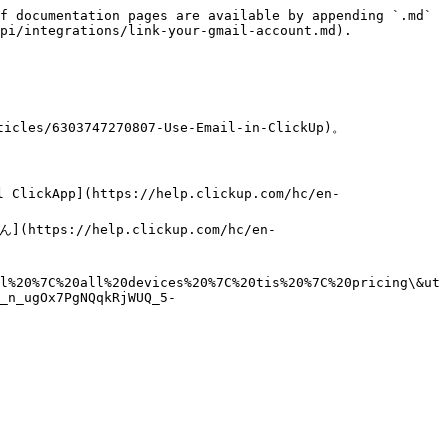
f documentation pages are available by appending `.md` 
pi/integrations/link-your-gmail-account.md).

6303747270807-Use-Email-in-ClickUp)。

lickApp](https://help.clickup.com/hc/en-
](https://help.clickup.com/hc/en-
l%20%7C%20all%20devices%20%7C%20tis%20%7C%20pricing\&ut
_n_ugOx7PgNQqkRjWUQ_5-