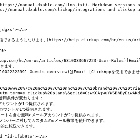
https://manual.dxable.com/llms.txt). Markdown versions o
s://manual.dxable.com/clickup/integrations-and-clickup-a
gxs"></a>

ります](https://help.clickup.com/hc/en-us/articles/
a>

hc/en-us/articles/6310033667223-User-Roles)[Email C
にできます。

310022323991-Guests-overview)はEmail [ClickAppを使用できません
C%20ww%20%7C%20mc%20%7C%20nnc%20%7C%20brand%20%7C%20tria
utm_term=e_clickup%20plans\&gclid=CjwKCAjwuYWSBhByEiwAKd
によって使用条件が変わります：

動的に転送できます。

"id-1fob9te"></a>
