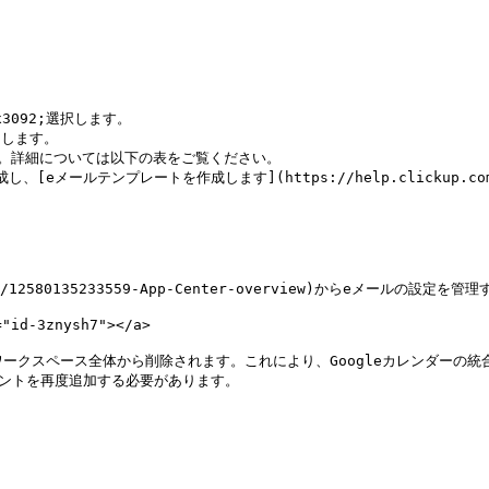
#x3092;選択します。

力します。

します。詳細については以下の表をご覧ください。

ンプレートを作成します](https://help.clickup.com/hc/en-u
ticles/12580135233559-App-Center-overview)からeメールの設定
d-3znysh7"></a>

クスペース全体から削除されます。これにより、Googleカレンダーの統合、
ントを再度追加する必要があります。
