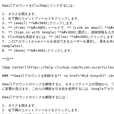
GmailアカウントをClickUpにリンクするには：

1. タスクを開きます。

2. 右下隅のコメントフィールドをクリックします。

3. **［email］**&#x3092;クリックします。

4. **［From］**&#x30D5;ィールドで、**［Link an email］**&
5. **［Sign in with Google］**&#x3092;選択し、資格情報を入
6. ClickUpを承認するには、**［Allow］**&#x3092;クリック
7. このアカウントからeメールを送信できるユーザーを選択し、署名を作成し、[eメールテ
templates)。

8. **［Done］**&#x3092;クリックします。

**注**

[App Center](https://help.clickup.com/hc/en-us/ar
### **Gmailアカウントを削除する** <a href="#id-3znysh7" id="i
Gmailアカウントのリンクを解除すると、セキュリティー上の理由から、ワー
に影響が及びます。これらの機能を引き続き使用するには、Googleアカウ
Gmailアカウントのリンクを解除するには：

1. タスクを開きます。

2. 右下隅のコメントフィールドをクリックします。
