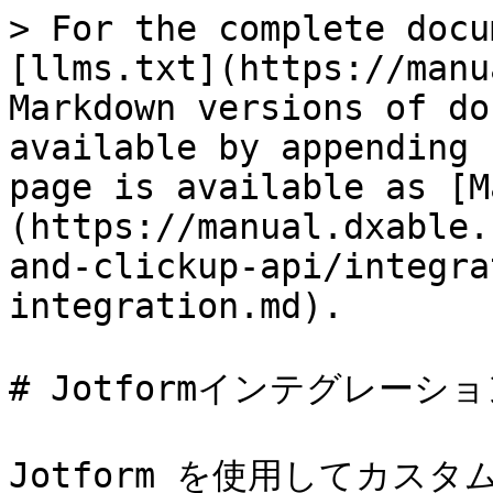
> For the complete docu
[llms.txt](https://manu
Markdown versions of do
available by appending 
page is available as [M
(https://manual.dxable.
and-clickup-api/integra
integration.md).

# Jotformインテグレーショ
Jotform を使用してカス