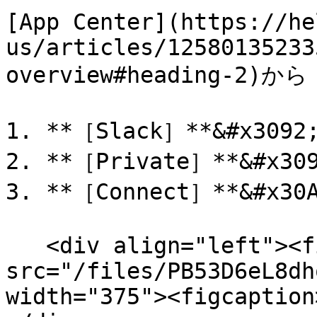
[App Center](https://he
us/articles/12580135233
overview#heading-2)から：
1. **［Slack］**&#x30
2. **［Private］**&#x3
3. **［Connect］**&#x3
   <div align="left"><figure><img 
src="/files/PB53D6eL8dh
width="375"><figcaption