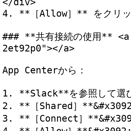
</div>

4. **［Allow］** をクリ
### **共有接続の使用** <a h
2et92p0"></a>

App Centerから：

1. **Slack**を参照して選
2. **［Shared］**&#x30
3. **［Connect］**&#x