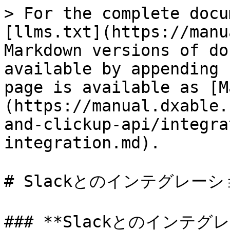
> For the complete docu
[llms.txt](https://manu
Markdown versions of do
available by appending 
page is available as [M
(https://manual.dxable.
and-clickup-api/integra
integration.md).

# Slackとのインテグレーシ
### **Slackとのインテグ