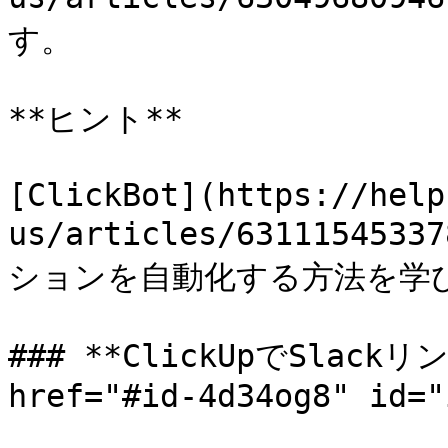
す。

**ヒント**

[ClickBot](https://help
us/articles/631115453
ションを自動化する方法を学び
### **ClickUpでSlack
href="#id-4d34og8" id="